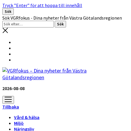
Tryck ”Enter” för att hoppa till innehåll
Sök
Sök VGRfokus - Dina nyheter från Västra Götalandsregionen
2026-08-08
öppna
meny
Tillbaka
Vård & hälsa
Miljö
Näringsliv