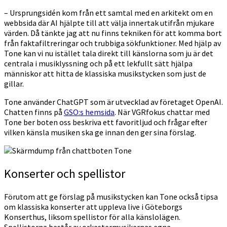
– Ursprungsidén kom från ett samtal med en arkitekt om en
webbsida där AI hjälpte till att välja innertak utifrån mjukare
värden. Då tänkte jag att nu finns tekniken för att komma bort
från faktafiltreringar och trubbiga sökfunktioner. Med hjälp av
Tone kan vi nu istället tala direkt till känslorna som ju är det
centrala i musiklyssning och på ett lekfullt sätt hjälpa
människor att hitta de klassiska musikstycken som just de
gillar.
Tone använder ChatGPT som är utvecklad av företaget OpenAI.
Chatten finns på
GSO:s hemsida
. När VGRfokus chattar med
Tone ber boten oss beskriva ett favoritljud och frågar efter
vilken känsla musiken ska ge innan den ger sina förslag.
Konserter och spellistor
Förutom att ge förslag på musikstycken kan Tone också tipsa
om klassiska konserter att uppleva live i Göteborgs
Konserthus, liksom spellistor för alla känslolägen.