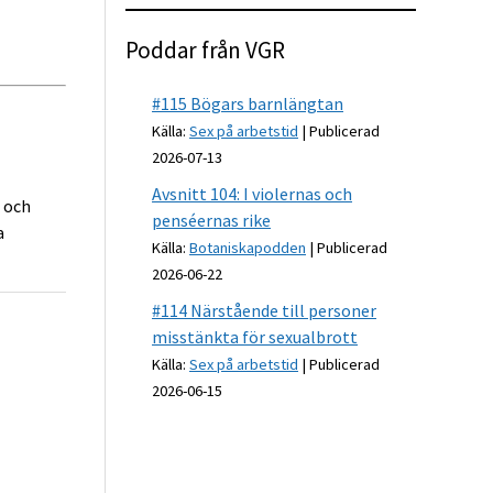
Poddar från VGR
#115 Bögars barnlängtan
Källa:
Sex på arbetstid
Publicerad
2026-07-13
Avsnitt 104: I violernas och
 och
penséernas rike
a
Källa:
Botaniskapodden
Publicerad
2026-06-22
#114 Närstående till personer
misstänkta för sexualbrott
Källa:
Sex på arbetstid
Publicerad
2026-06-15