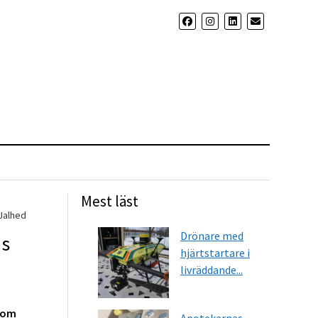
Mest läst
Jalhed
Drönare med
ns
hjärtstartare i
livräddande...
 som