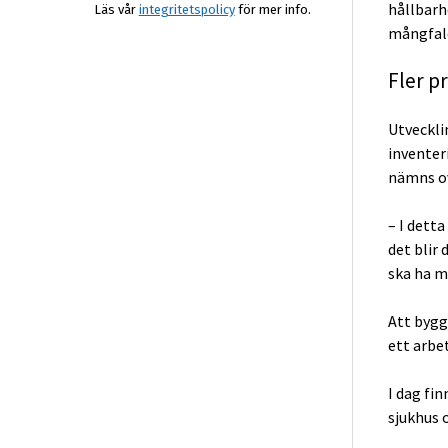
hållbarh
Läs vår
integritetspolicy
för mer info.
mångfal
Fler p
Utveckli
inventer
nämns ov
– I dett
det blir 
ska ha m
Att bygg
ett arbe
I dag fi
sjukhus o