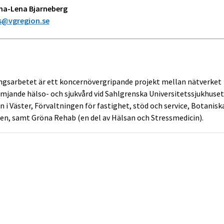
na-Lena Bjarneberg
s@vgregion.se
ngsarbetet är ett koncernövergripande projekt mellan nätverket
mjande hälso- och sjukvård vid Sahlgrenska Universitetssjukhuset
n i Väster, Förvaltningen för fastighet, stöd och service, Botanisk
en, samt Gröna Rehab (en del av Hälsan och Stressmedicin).