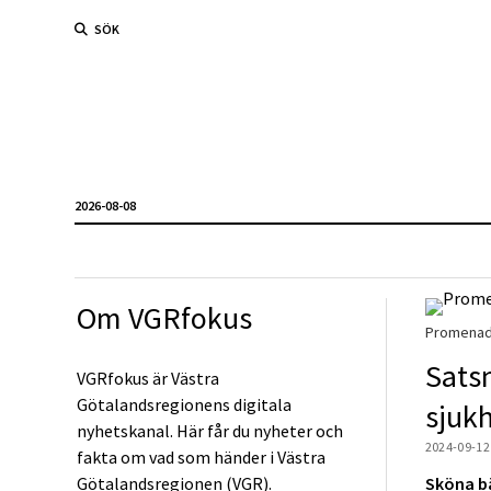
SÖK
2026-08-08
Om VGRfokus
Promenads
Sats
VGRfokus är Västra
Götalandsregionens digitala
sjuk
nyhetskanal. Här får du nyheter och
2024-09-12
fakta om vad som händer i Västra
Götalandsregionen (VGR).
Sköna bä