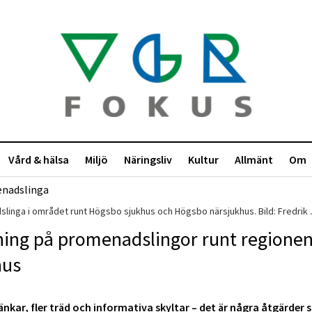
Vård & hälsa
Miljö
Näringsliv
Kultur
Allmänt
Om
linga i området runt Högsbo sjukhus och Högsbo närsjukhus. Bild: Fredrik 
ning på promenadslingor runt regione
hus
nkar, fler träd och informativa skyltar – det är några åtgärder