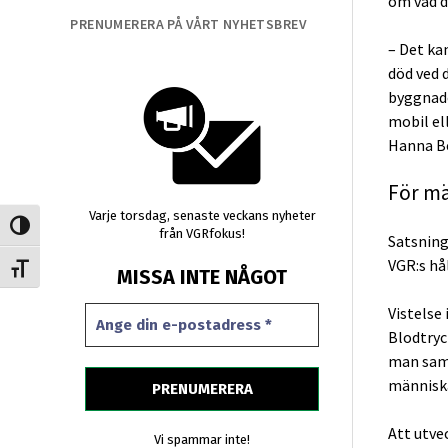
om vad de
PRENUMERERA PÅ VÅRT NYHETSBREV
– Det ka
död ved d
byggnade
mobil el
Hanna B
För mä
Varje torsdag, senaste veckans nyheter
Slå på/av hög kontrast
från VGRfokus!
Satsning
VGR:s hå
Slå på/av textstorlek
MISSA INTE NÅGOT
Vistelse
Blodtryc
man samt
människa
Att utve
Vi spammar inte!