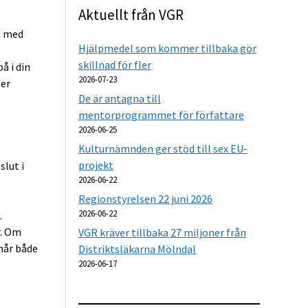
Aktuellt från VGR
n med
Hjälpmedel som kommer tillbaka gör
skillnad för fler
å i din
2026-07-23
ger
De är antagna till
mentorprogrammet för författare
2026-06-25
Kulturnämnden ger stöd till sex EU-
projekt
lut i
2026-06-22
Regionstyrelsen 22 juni 2026
2026-06-22
.
r. Om
VGR kräver tillbaka 27 miljoner från
mår både
Distriktsläkarna Mölndal
2026-06-17