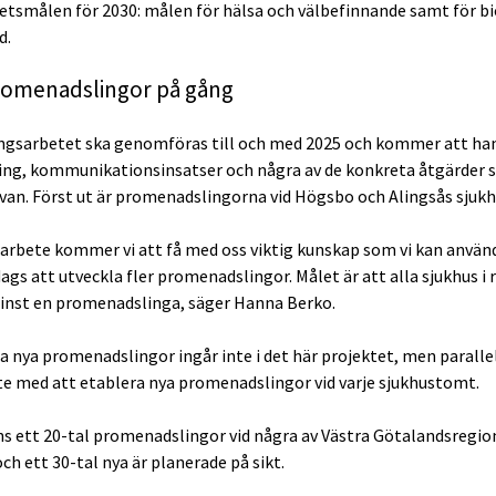
etsmålen för 2030: målen för hälsa och välbefinnande samt för bi
d.
romenadslingor på gång
ngsarbetet ska genomföras till och med 2025 och kommer att ha
ing, kommunikationsinsatser och några av de konkreta åtgärder
an. Först ut är promenadslingorna vid Högsbo och Alingsås sjukh
a arbete kommer vi att få med oss viktig kunskap som vi kan använ
dags att utveckla fler promenadslingor. Målet är att alla sjukhus i
inst en promenadslinga, säger Hanna Berko.
a nya promenadslingor ingår inte i det här projektet, men paralle
te med att etablera nya promenadslingor vid varje sjukhustomt.
nns ett 20-tal promenadslingor vid några av Västra Götalandsregio
ch ett 30-tal nya är planerade på sikt.