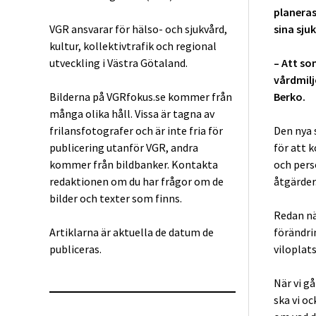
planeras
VGR ansvarar för hälso- och sjukvård,
sina sju
kultur, kollektivtrafik och regional
utveckling i Västra Götaland.
– Att so
vårdmilj
Bilderna på VGRfokus.se kommer från
Berko.
många olika håll. Vissa är tagna av
frilansfotografer och är inte fria för
Den nya 
publicering utanför VGR, andra
för att 
kommer från bildbanker. Kontakta
och perso
redaktionen om du har frågor om de
åtgärder
bilder och texter som finns.
Redan nä
Artiklarna är aktuella de datum de
förändri
publiceras.
viloplats
När vi g
ska vi o