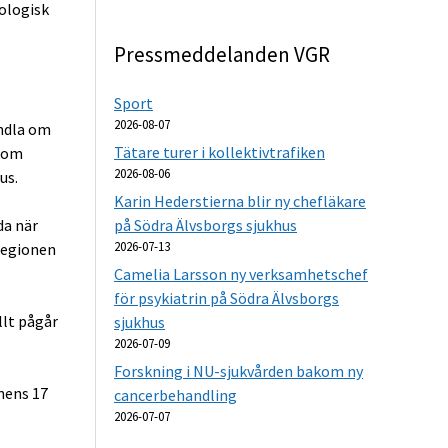
ologisk
Pressmeddelanden VGR
Sport
2026-08-07
ndla om
Tätare turer i kollektivtrafiken
 som
2026-08-06
us.
Karin Hederstierna blir ny chefläkare
da när
på Södra Älvsborgs sjukhus
2026-07-13
 regionen
Camelia Larsson ny verksamhetschef
för psykiatrin på Södra Älvsborgs
llt pågår
sjukhus
2026-07-09
Forskning i NU-sjukvården bakom ny
nens 17
cancerbehandling
2026-07-07