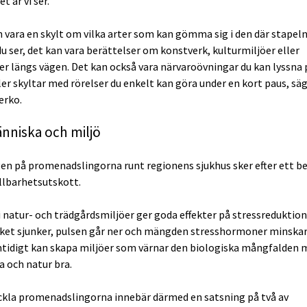
t är vi ser.
n vara en skylt om vilka arter som kan gömma sig i den där stapel
u ser, det kan vara berättelser om konstverk, kulturmiljöer eller
r längs vägen. Det kan också vara närvaroövningar du kan lyssna p
ler skyltar med rörelser du enkelt kan göra under en kort paus, sä
erko.
nniska och miljö
en på promenadslingorna runt regionens sjukhus sker efter ett bes
llbarhetsutskott.
 i natur- och trädgårdsmiljöer ger goda effekter på stressreduktion
ket sjunker, pulsen går ner och mängden stresshormoner minska
idigt kan skapa miljöer som värnar den biologiska mångfalden 
 och natur bra.
ckla promenadslingorna innebär därmed en satsning på två av