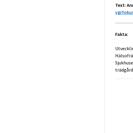
Text:
An
vgrfoku
Fakta:
Utveckli
Hälsofrä
Sjukhuse
trädgård