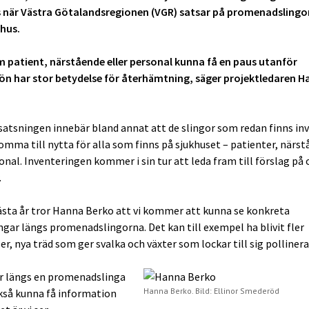
 när Västra Götalandsregionen (VGR) satsar på promenadslingo
khus.
m patient, närstående eller personal kunna få en paus utanför
ön har stor betydelse för återhämtning, säger projektledaren 
satsningen innebär bland annat att de slingor som redan finns in
komma till nytta för alla som finns på sjukhuset – patienter, närs
nal. Inventeringen kommer i sin tur att leda fram till förslag på 
.
sta år tror Hanna Berko att vi kommer att kunna se konkreta
ngar längs promenadslingorna. Det kan till exempel ha blivit fler
er, nya träd som ger svalka och växter som lockar till sig pollinera
år längs en promenadslinga
Hanna Berko. Bild: Ellinor Smederöd
ckså kunna få information