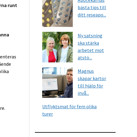
Apotekarnas
rna runt
bästa tips till
ditt reseapo...
Hanna
Ny satsning
ska stärka
arbetet mot
venteras
ätstö...
tående
Magnus
olika
skapar kartor
till hjälp för
invå...
Utflyktsmat för fem olika
re.
turer