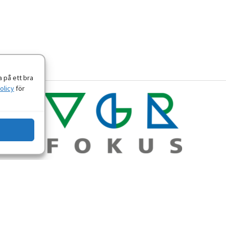
 på ett bra
olicy
för
Om personuppgifter
-
Tillgänglighetsredogörelse