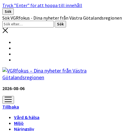
Tryck ”Enter” för att hoppa till innehåll
Sök
Sök VGRfokus - Dina nyheter från Västra Götalandsregionen
2026-08-06
öppna
meny
Tillbaka
Vård & hälsa
Miljö
Näringsliv