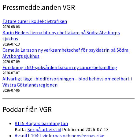
Pressmeddelanden VGR
Tätare turer i kollektivtrafiken
2026-08-06
Karin Hederstierna blir ny chefläkare på Södra Älvsborgs
sjukhus
2026-07-13
Camelia Larsson ny verksamhetschef för psykiatrin på Södra
Älvsborgs sjukhus
2026-07-09
Forskning i NU-sjukvården bakom ny cancerbehandling
2026-07-07
Allvarligt läge i blodförsörjningen – blod behövs omedelbart i
Västra Götalandsregionen
2026-07-06
Poddar från VGR
#115 Bögars barnlängtan
Källa:
Sex på arbetstid
Publicerad 2026-07-13
Avsnitt 104: I violernas och penséernas rike