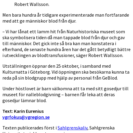
Robert Wallsson.
Men bara hundra år tidigare experimenterade man fortfarande
med att ge människor blod från djur.
– Vi har lånat ett lamm hit från Naturhistoriska museet som
ska symbolisera tiden då man tappade blod från djur och gav
till människor. Det gick inte så bra kan man konstatera i
efterhand, de senaste hundra åren har det gått betydligt bättre
i utvecklingen av blodtransfusioner, säger Robert Wallsson.
Utställningen öppnar den 25 oktober, i samband med
Kulturnatta i Göteborg. Vid öppningen ska besökarna kunna ta
reda på sin blodgrupp med hjälp av personal från GeBlod.
Under höstlovet är barn välkomna att ta med sitt gosedjur till
museet för nalleblodgivning – barnen får leka att deras
gosedjur lämnar blod.
Text: Karin Eurenius
vgrfokus@vgregion.se
Texten publicerades först i
Sahlgrenskaliv
, Sahlgrenska