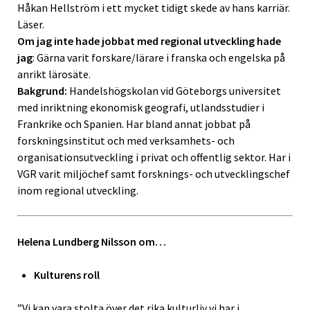
Håkan Hellström i ett mycket tidigt skede av hans karriär.
Läser.
Om jag inte hade jobbat med regional utveckling hade
jag
: Gärna varit forskare/lärare i franska och engelska på
anrikt lärosäte.
Bakgrund:
Handelshögskolan vid Göteborgs universitet
med inriktning ekonomisk geografi, utlandsstudier i
Frankrike och Spanien. Har bland annat jobbat på
forskningsinstitut och med verksamhets- och
organisationsutveckling i privat och offentlig sektor. Har i
VGR varit miljöchef samt forsknings- och utvecklingschef
inom regional utveckling.
Helena Lundberg Nilsson om…
Kulturens roll
”Vi kan vara stolta över det rika kulturliv vi har i