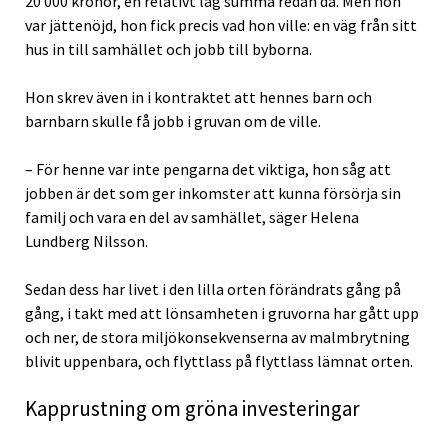
20 000 kronor, en relativt låg summa redan då. Men hon
var jättenöjd, hon fick precis vad hon ville: en väg från sitt
hus in till samhället och jobb till byborna.
Hon skrev även in i kontraktet att hennes barn och
barnbarn skulle få jobb i gruvan om de ville.
– För henne var inte pengarna det viktiga, hon såg att
jobben är det som ger inkomster att kunna försörja sin
familj och vara en del av samhället, säger Helena
Lundberg Nilsson.
Sedan dess har livet i den lilla orten förändrats gång på
gång, i takt med att lönsamheten i gruvorna har gått upp
och ner, de stora miljökonsekvenserna av malmbrytning
blivit uppenbara, och flyttlass på flyttlass lämnat orten.
Kapprustning om gröna investeringar