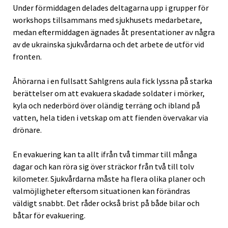
Under förmiddagen delades deltagarna upp i grupper för
workshops tillsammans med sjukhusets medarbetare,
medan eftermiddagen ägnades åt presentationer av några
av de ukrainska sjukvårdarna och det arbete de utför vid
fronten.
Åhörarna i en fullsatt Sahlgrens aula fick lyssna på starka
berättelser om att evakuera skadade soldater i mörker,
kyla och nederbörd över oländig terräng och ibland på
vatten, hela tiden i vetskap om att fienden övervakar via
drönare.
En evakuering kan ta allt ifrån två timmar till många
dagar och kan röra sig över sträckor från två till tolv
kilometer. Sjukvårdarna måste ha flera olika planer och
valmöjligheter eftersom situationen kan förändras
väldigt snabbt. Det råder också brist på både bilar och
båtar för evakuering.