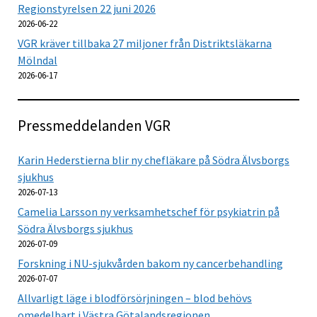
Regionstyrelsen 22 juni 2026
2026-06-22
VGR kräver tillbaka 27 miljoner från Distriktsläkarna
Mölndal
2026-06-17
Pressmeddelanden VGR
Karin Hederstierna blir ny chefläkare på Södra Älvsborgs
sjukhus
2026-07-13
Camelia Larsson ny verksamhetschef för psykiatrin på
Södra Älvsborgs sjukhus
2026-07-09
Forskning i NU-sjukvården bakom ny cancerbehandling
2026-07-07
Allvarligt läge i blodförsörjningen – blod behövs
omedelbart i Västra Götalandsregionen