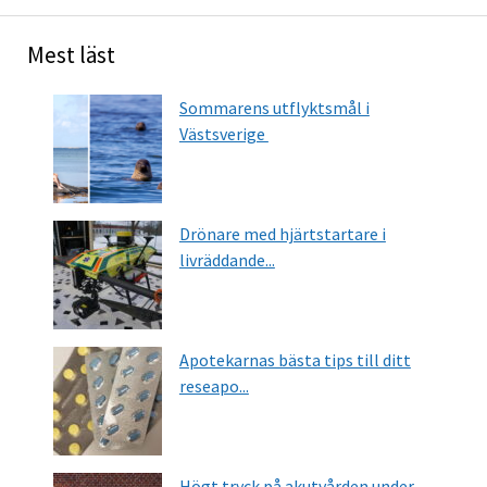
Mest läst
Sommarens utflyktsmål i
Västsverige
Drönare med hjärtstartare i
livräddande...
Apotekarnas bästa tips till ditt
reseapo...
Högt tryck på akutvården under