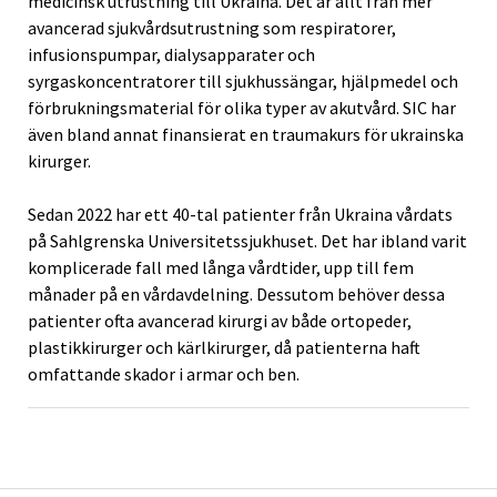
medicinsk utrustning till Ukraina. Det är allt från mer
avancerad sjukvårdsutrustning som respiratorer,
infusionspumpar, dialysapparater och
syrgaskoncentratorer till sjukhussängar, hjälpmedel och
förbrukningsmaterial för olika typer av akutvård. SIC har
även bland annat finansierat en traumakurs för ukrainska
kirurger.
Sedan 2022 har ett 40-tal patienter från Ukraina vårdats
på Sahlgrenska Universitetssjukhuset. Det har ibland varit
komplicerade fall med långa vårdtider, upp till fem
månader på en vårdavdelning. Dessutom behöver dessa
patienter ofta avancerad kirurgi av både ortopeder,
plastikkirurger och kärlkirurger, då patienterna haft
omfattande skador i armar och ben.