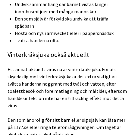
Undvik sammanhang där barnet vistas länge i
inomhusmiljöer med många människor
Den som själv är förkyld ska undvika att träffa
spädbarn
Hosta och nys i armvecket eller i pappersnäsduk
Tvätta händerna ofta.
Vinterkräksjuka också aktuellt
Ett annat aktuellt virus nu är vinterkräksjuka. För att
skydda dig mot vinterkräksjuka är det extra viktigt att
tvätta händerna noggrant med tvål och vatten, efter
toalettbesök och före matlagning och måltider, eftersom
handdesinfektion inte har en tillräcklig effekt mot detta
virus.
Den som är orolig för sitt barn eller sig själv kan läsa mer
på 1177.se eller ringa telefonrådgivningen. Om läget är
akut ska givetvis akut vård sökas.