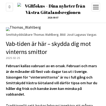
öppna
meny
2026-08-07
Smittskyddsläkare Thomas Wahlberg. Bild: José Lagunas Vargas
Vab-tiden är här – skydda dig mot
vinterns smittor
2025-02-25
Februari kallas vabruari av en orsak. Februari och mars
är de månader då flest vab-dagar tas ut i Sverige.
Säsongen för “vintersmittorna” är nu i full gång och
Smittskydd Västra Götaland vill därför tipsa om hur du
håller dig frisk och kanske även kan minska på
vabbandet.
Traditionellt sett brukar februari innebära att många