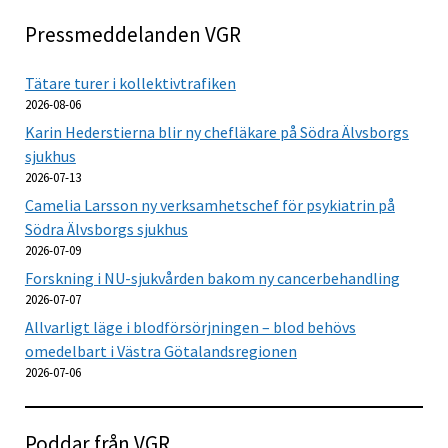
Pressmeddelanden VGR
Tätare turer i kollektivtrafiken
2026-08-06
Karin Hederstierna blir ny chefläkare på Södra Älvsborgs
sjukhus
2026-07-13
Camelia Larsson ny verksamhetschef för psykiatrin på
Södra Älvsborgs sjukhus
2026-07-09
Forskning i NU-sjukvården bakom ny cancerbehandling
2026-07-07
Allvarligt läge i blodförsörjningen – blod behövs
omedelbart i Västra Götalandsregionen
2026-07-06
Poddar från VGR