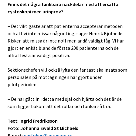
Finns det några tänkbara nackdelar med att ersätta
cystoskopi med urinprov?
– Det viktigaste är att patienterna accepterar metoden
och att vi inte missar någonting, säger Henrik Kjölhede.
Risken att missa är inte noll men ändå väldigt låg. Vi har
gjort en enkät bland de första 200 patienterna och de
allra flesta är väldigt positiva.
Sektionschefen vill också lyfta den fantastiska insats som
personalen på mottagningen har gjort under
pilotperioden.
– De har gått in i detta med själ och hjärta och det är de
som ligger bakom att det rullar och funkar så bra.
Text: Ingrid Fredriksson
Foto: Johanna Ewald St Michaels
E-post:
vgrfokus@vgregion.se