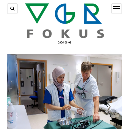
öppna
meny
2026-08-06