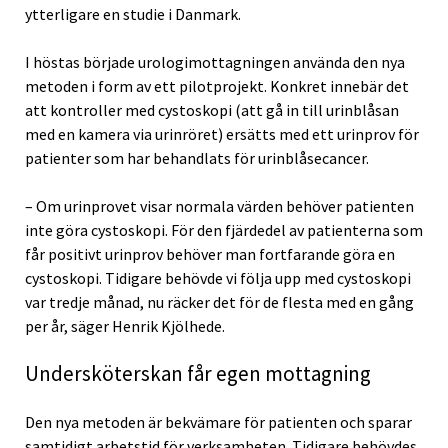
ytterligare en studie i Danmark.
I höstas började urologimottagningen använda den nya
metoden i form av ett pilotprojekt. Konkret innebär det
att kontroller med cystoskopi (att gå in till urinblåsan
med en kamera via urinröret) ersätts med ett urinprov för
patienter som har behandlats för urinblåsecancer.
– Om urinprovet visar normala värden behöver patienten
inte göra cystoskopi. För den fjärdedel av patienterna som
får positivt urinprov behöver man fortfarande göra en
cystoskopi. Tidigare behövde vi följa upp med cystoskopi
var tredje månad, nu räcker det för de flesta med en gång
per år, säger Henrik Kjölhede.
Undersköterskan får egen mottagning
Den nya metoden är bekvämare för patienten och sparar
samtidigt arbetstid för verksamheten. Tidigare behövdes