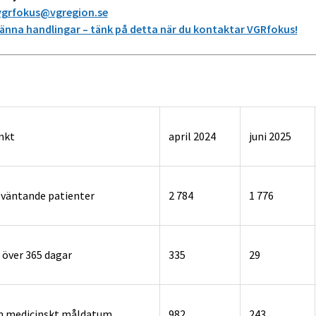
vgrfokus@vgregion.se
nna handlingar – tänk på detta när du kontaktar VGRfokus!
nkt
april 2024
juni 2025
 väntande patienter
2 784
1 776
 över 365 dagar
335
29
m medicinskt måldatum
982
243