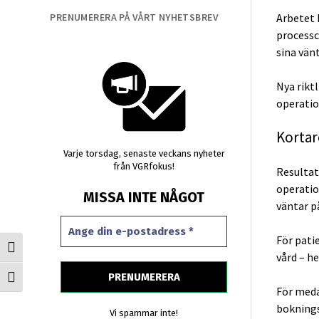
PRENUMERERA PÅ VÅRT NYHETSBREV
Arbetet 
processch
sina vänt
Nya riktl
operation
Kortar
Varje torsdag, senaste veckans nyheter
från VGRfokus!
Resultat
operatio
MISSA INTE NÅGOT
väntar p
För pati
Slå på/av hög kontrast
vård – h
Slå på/av textstorlek
För meda
boknings
Vi spammar inte!