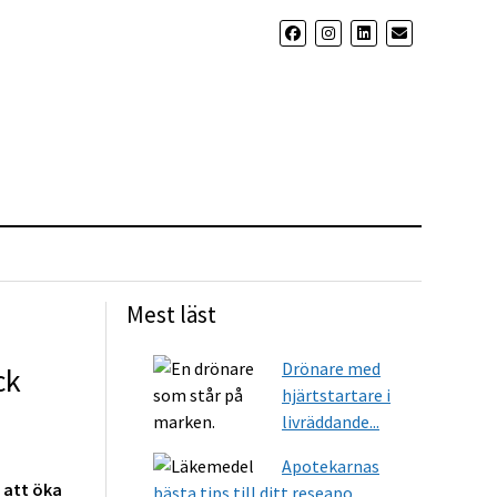
Mest läst
Drönare med
ck
hjärtstartare i
livräddande...
Apotekarnas
 att öka
bästa tips till ditt reseapo...