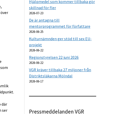
Hjälpmedel som kommer tillbaka gör
,
skillnad för fler
 över
2026-07-23
De är antagna till
mentorprogrammet för författare
2026-06-25
Kulturnämnden ger stöd till sex EU-
projekt
2026-06-22
Regionstyrelsen 22 juni 2026
e
2026-06-22
r som
VGR kräver tillbaka 27 miljoner från
Distriktsläkarna Mölndal
2026-06-17
ämlik
tidpunkt.
ö där
n ser
Pressmeddelanden VGR