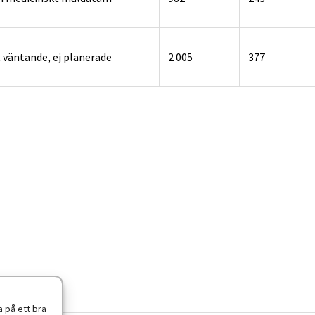
 väntande, ej planerade
2 005
377
 på ett bra