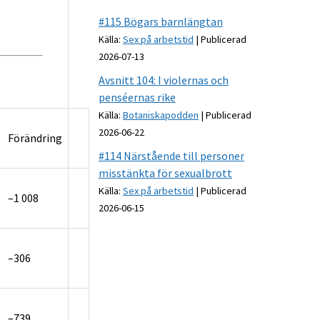
#115 Bögars barnlängtan
Källa:
Sex på arbetstid
Publicerad
2026-07-13
Avsnitt 104: I violernas och
penséernas rike
Källa:
Botaniskapodden
Publicerad
2026-06-22
Förändring
#114 Närstående till personer
misstänkta för sexualbrott
Källa:
Sex på arbetstid
Publicerad
–1 008
2026-06-15
–306
–739