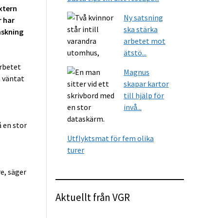
extern
Ny satsning
r har
ska stärka
inskning
arbetet mot
ätstö...
arbetet
Magnus
m väntat
skapar kartor
till hjälp för
invå...
 en stor
Utflyktsmat för fem olika
turer
e, säger
Aktuellt från VGR