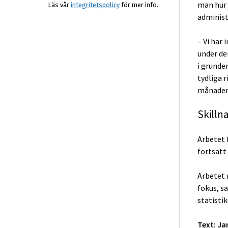
man hur 
Läs vår
integritetspolicy
för mer info.
administ
– Vi har 
under de
i grunde
tydliga r
månader,
Skilln
Arbetet 
fortsatt
Arbetet 
fokus, s
statisti
Text: J