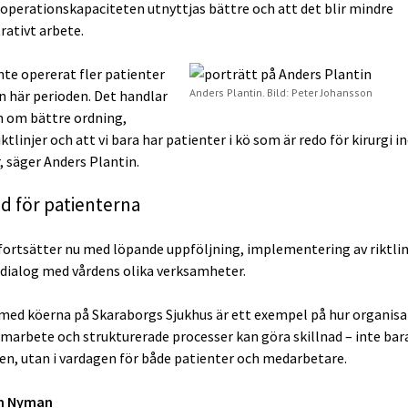
operationskapaciteten utnyttjas bättre och att det blir mindre
rativt arbete.
inte opererat fler patienter
Anders Plantin. Bild: Peter Johansson
n här perioden. Det handlar
n om bättre ordning,
iktlinjer och att vi bara har patienter i kö som är redo för kirurgi 
 säger Anders Plantin.
ad för patienterna
fortsätter nu med löpande uppföljning, implementering av riktlin
 dialog med vårdens olika verksamheter.
med köerna på Skaraborgs Sjukhus är ett exempel på hur organisa
amarbete och strukturerade processer kan göra skillnad – inte bara
ken, utan i vardagen för både patienter och medarbetare.
an Nyman