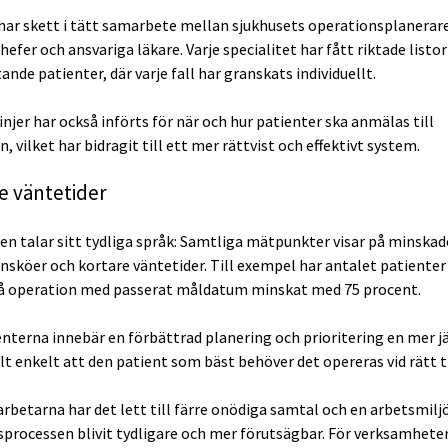
har skett i tätt samarbete mellan sjukhusets operationsplanerare
efer och ansvariga läkare. Varje specialitet har fått riktade listor
ande patienter, där varje fall har granskats individuellt.
injer har också införts för när och hur patienter ska anmälas till
, vilket har bidragit till ett mer rättvist och effektivt system.
e väntetider
en talar sitt tydliga språk: Samtliga mätpunkter visar på minskad
nsköer och kortare väntetider. Till exempel har antalet patiente
å operation med passerat måldatum minskat med 75 procent.
enterna innebär en förbättrad planering och prioritering en mer j
elt enkelt att den patient som bäst behöver det opereras vid rätt 
rbetarna har det lett till färre onödiga samtal och en arbetsmilj
processen blivit tydligare och mer förutsägbar. För verksamhete