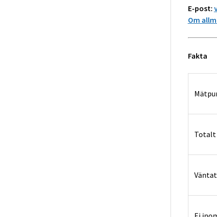
E-post:
Om allmä
Fakta
Mätpu
Totalt
Väntat
Ej ino