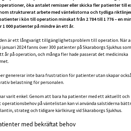
perationer, öka antalet remisser eller skicka fler patienter till 
nom strukturerat arbete med väntelistorna och tydliga riktlinje
atienter i kön till operation minskat från 2 784 till 1 776 – en m
 1 000 patienter på mindre än ett år.
en är ett långvarigt tillgänglighetsproblem till operation. När 
 i januari 2024 fanns över 300 patienter på Skaraborgs Sjukhus so
tt år på operation, och många fler hade passerat det medicinska
met.
er genererar inte bara frustration för patienter utan skapar också
rativ belastning för personalen.
har varit enkel: Genom att bara ha patienter med ett aktuellt och
t operationsbehov på väntelistan kan vi använda salstiderna bättr
lantin, strateg och tidigare kärlkirurg vid Skaraborgs Sjukhus.
atienter med bekräftat behov