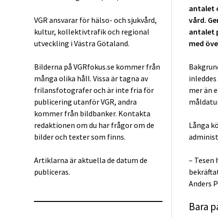
antalet o
VGR ansvarar för hälso- och sjukvård,
vård. Ge
kultur, kollektivtrafik och regional
antalet p
utveckling i Västra Götaland.
med över
Bilderna på VGRfokus.se kommer från
Bakgrund
många olika håll. Vissa är tagna av
inleddes
frilansfotografer och är inte fria för
mer än e
publicering utanför VGR, andra
måldatu
kommer från bildbanker. Kontakta
redaktionen om du har frågor om de
Långa kö
bilder och texter som finns.
administ
Artiklarna är aktuella de datum de
– Tesen 
publiceras.
bekräfta
Anders P
Bara p