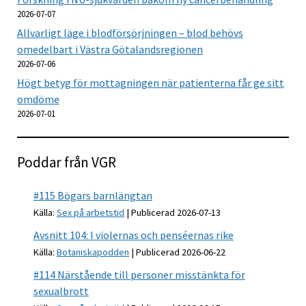
2026-07-07
Allvarligt läge i blodförsörjningen – blod behövs
omedelbart i Västra Götalandsregionen
2026-07-06
Högt betyg för mottagningen när patienterna får ge sitt
omdöme
2026-07-01
Poddar från VGR
#115 Bögars barnlängtan
Källa:
Sex på arbetstid
Publicerad 2026-07-13
Avsnitt 104: I violernas och penséernas rike
Källa:
Botaniskapodden
Publicerad 2026-06-22
#114 Närstående till personer misstänkta för
sexualbrott