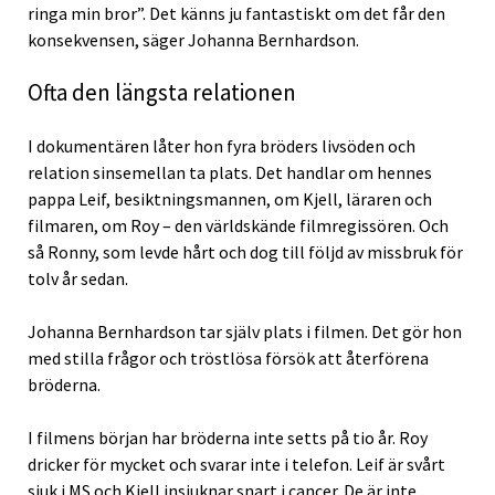
ringa min bror”. Det känns ju fantastiskt om det får den
konsekvensen, säger Johanna Bernhardson.
Ofta den längsta relationen
I dokumentären låter hon fyra bröders livsöden och
relation sinsemellan ta plats. Det handlar om hennes
pappa Leif, besiktningsmannen, om Kjell, läraren och
filmaren, om Roy – den världskände filmregissören. Och
så Ronny, som levde hårt och dog till följd av missbruk för
tolv år sedan.
Johanna Bernhardson tar själv plats i filmen. Det gör hon
med stilla frågor och tröstlösa försök att återförena
bröderna.
I filmens början har bröderna inte setts på tio år. Roy
dricker för mycket och svarar inte i telefon. Leif är svårt
sjuk i MS och Kjell insjuknar snart i cancer. De är inte