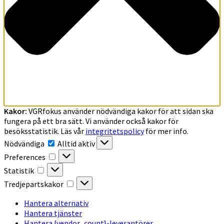
Kakor:
VGRfokus använder nödvändiga kakor för att sidan ska
fungera på ett bra sätt. Vi använder också kakor för
besöksstatistik. Läs vår
integritetspolicy
för mer info.
Nödvändiga
Nödvändiga
Alltid aktiv
Preferences
Preferences
Statistik
Statistik
Tredjepartskakor
Tredjepartskakor
Hantera alternativ
Hantera tjänster
Hantera {vendor_count}-leverantörer