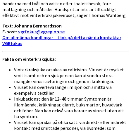
händerna med tvål och vatten efter toalettbesök, före
matlagning och måltider. Handsprit är inte är tillräckligt
effektivt mot vinterkräksjukeviruset, säger Thomas Wahlberg.
Text: Johanna Bernhardsson
E-post:
vgrfokus@vgregion.se
Om allmänna handlingar – tänk på detta när du kontaktar
VGRfokus
Fakta om vinterkräksjuka:
Vinterkräksjuka orsakas av calicivirus. Viruset är mycket
smittsamt och en sjuk person kan utsöndra stora
mängder virus i avföringen och genom kräkningar.
Viruset kan överleva länge i miljön och smitta via
exempelvis textilier.
Inkubationstiden är 12–48 timmar. Symtomen är
illamående, kräkningar, diarré, buksmärtor, huvudvärk
och feber. Man kan också vara bärare av viruset utan att
ha symtom.
Viruset kan spridas på olika sätt: via direkt- eller indirekt
kontakt med smittade personer, via livsmedel som