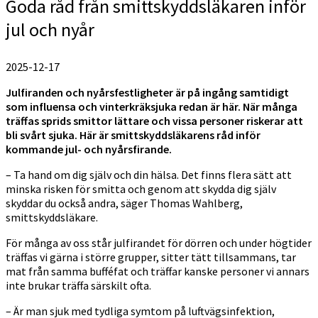
Goda råd från smittskyddsläkaren inför
jul och nyår
2025-12-17
Julfiranden och nyårsfestligheter är på ingång samtidigt
som influensa och vinterkräksjuka redan är här. När många
träffas sprids smittor lättare och vissa personer riskerar att
bli svårt sjuka. Här är smittskyddsläkarens råd inför
kommande jul- och nyårsfirande.
– Ta hand om dig själv och din hälsa. Det finns flera sätt att
minska risken för smitta och genom att skydda dig själv
skyddar du också andra, säger Thomas Wahlberg,
smittskyddsläkare.
För många av oss står julfirandet för dörren och under högtider
träffas vi gärna i större grupper, sitter tätt tillsammans, tar
mat från samma bufféfat och träffar kanske personer vi annars
inte brukar träffa särskilt ofta.
– Är man sjuk med tydliga symtom på luftvägsinfektion,