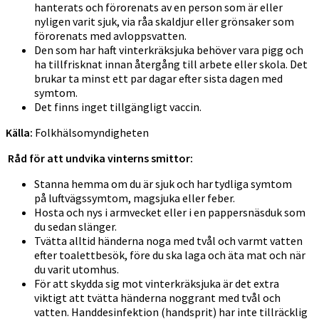
hanterats och förorenats av en person som är eller
nyligen varit sjuk, via råa skaldjur eller grönsaker som
förorenats med avloppsvatten.
Den som har haft vinterkräksjuka behöver vara pigg och
ha tillfrisknat innan återgång till arbete eller skola. Det
brukar ta minst ett par dagar efter sista dagen med
symtom.
Det finns inget tillgängligt vaccin.
Källa:
Folkhälsomyndigheten
Råd för att undvika vinterns smittor:
Stanna hemma om du är sjuk och har tydliga symtom
på luftvägssymtom, magsjuka eller feber.
Hosta och nys i armvecket eller i en pappersnäsduk som
du sedan slänger.
Tvätta alltid händerna noga med tvål och varmt vatten
efter toalettbesök, före du ska laga och äta mat och när
du varit utomhus.
För att skydda sig mot vinterkräksjuka är det extra
viktigt att tvätta händerna noggrant med tvål och
vatten. Handdesinfektion (handsprit) har inte tillräcklig