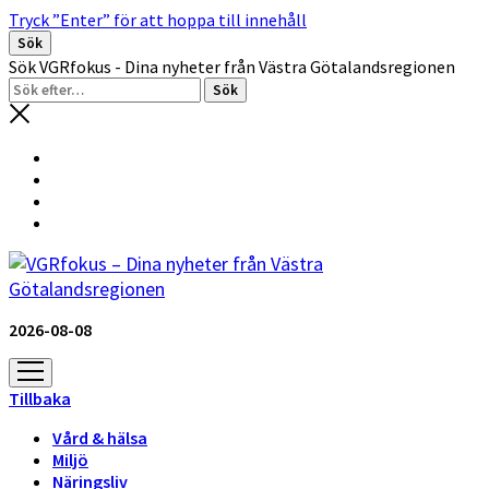
Tryck ”Enter” för att hoppa till innehåll
Sök
Sök VGRfokus - Dina nyheter från Västra Götalandsregionen
2026-08-08
öppna
meny
Tillbaka
Vård & hälsa
Miljö
Näringsliv