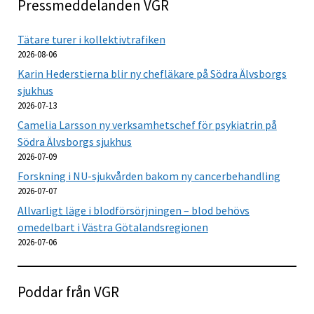
Pressmeddelanden VGR
Tätare turer i kollektivtrafiken
2026-08-06
Karin Hederstierna blir ny chefläkare på Södra Älvsborgs
sjukhus
2026-07-13
Camelia Larsson ny verksamhetschef för psykiatrin på
Södra Älvsborgs sjukhus
2026-07-09
Forskning i NU-sjukvården bakom ny cancerbehandling
2026-07-07
Allvarligt läge i blodförsörjningen – blod behövs
omedelbart i Västra Götalandsregionen
2026-07-06
Poddar från VGR