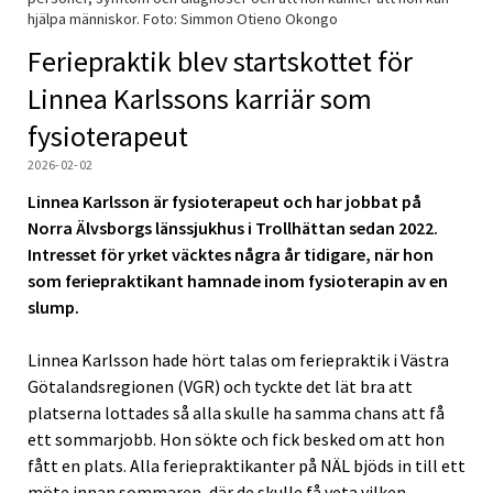
hjälpa människor. Foto: Simmon Otieno Okongo
Feriepraktik blev startskottet för
Linnea Karlssons karriär som
fysioterapeut
2026-02-02
Linnea Karlsson är fysioterapeut och har jobbat på
Norra Älvsborgs länssjukhus
i Trollhättan sedan 2022.
Intresset för yrket väcktes några år tidigare, när hon
som feriepraktikant hamnade inom fysioterapin av en
slump.
Linnea Karlsson hade hört talas om feriepraktik i Västra
Götalandsregionen (VGR) och tyckte det lät bra att
platserna lottades så alla skulle ha samma chans att få
ett sommarjobb. Hon sökte och fick besked om att hon
fått en plats. Alla feriepraktikanter på NÄL bjöds in till ett
möte innan sommaren, där de skulle få veta vilken