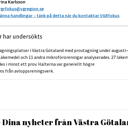
rina Karlsson
vgrfokus@vgregion.se
nna handlingar – tänk på detta när du kontaktar VGRfokus
r har undersökts
agningsplatser i Västra Götaland med provtagning under augusti
 läkemedel och 11 andra mikroföroreningar analyserades. 27 läke
des i minst ett prov. Halterna var generellt högre
s från avloppsreningsverk.