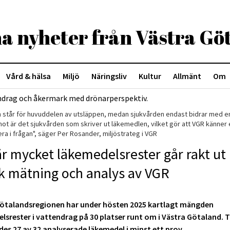
Vård & hälsa
Miljö
Näringsliv
Kultur
Allmänt
Om
n står för huvuddelen av utsläppen, medan sjukvården endast bidrar med e
ot är det sjukvården som skriver ut läkemedlen, vilket gör att VGR känner 
era i frågan", säger Per Rosander, miljöstrateg i VGR
r mycket läkemedelsrester går rakt ut 
ik mätning och analys av VGR
ötalandsregionen har under hösten 2025 kartlagt mängden
lsrester i vattendrag på 30 platser runt om i Västra Götaland. 
des 27 av 32 analyserade läkemedel i minst ett prov.