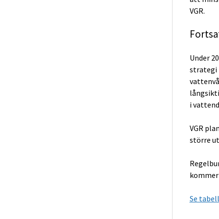
VGR.
Fortsa
Under 20
strategi
vattenvå
långsikt
i vattend
VGR plan
större u
Regelbun
kommer s
Se tabel