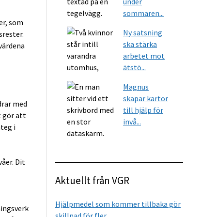
under
sommaren...
er, som
Ny satsning
rester.
ska stärka
 värdena
arbetet mot
ätstö...
Magnus
skapar kartor
drar med
till hjälp för
 gör att
invå...
teg i
er. Dit
Aktuellt från VGR
Hjälpmedel som kommer tillbaka gör
ningsverk
skillnad för fler