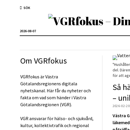
SÖK
2026-08-07
Om VGRfokus
"Hushålle
del. Därem
för att ag
VGRfokus är Västra
Götalandsregionens digitala
Så hä
nyhetskanal. Här får du nyheter och
– un
fakta om vad som händer i Västra
Götalandsregionen (VGR).
2026-02-20
Västra G
VGR ansvarar för hälso- och sjukvård,
läkemede
kultur, kollektivtrafik och regional
påträffa