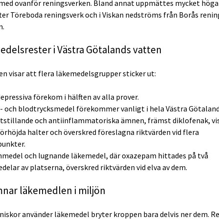
med ovanför reningsverken. Bland annat uppmättes mycket höga n
fter Töreboda reningsverk och i Viskan nedströms från Borås renin
n.
delsrester i Västra Götalands vatten
n visar att flera läkemedelsgrupper sticker ut:
epressiva förekom i hälften av alla prover.
- och blodtrycksmedel förekommer vanligt i hela Västra Götaland
stillande och antiinflammatoriska ämnen, främst diklofenak, vi
förhöjda halter och överskred föreslagna riktvärden vid flera
punkter.
medel och lugnande läkemedel, där oxazepam hittades på två
edelar av platserna, överskred riktvärden vid elva av dem.
nar läkemedlen i miljön
iskor använder läkemedel bryter kroppen bara delvis ner dem
. R