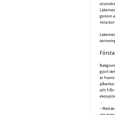
utsöndra
Läkemede
genom av
rena bor
Läkemede
avrinnin
Första
Bakgrund
gjort de
är framt
påverka 
allt frå
ekosyst
– Med den
att mins