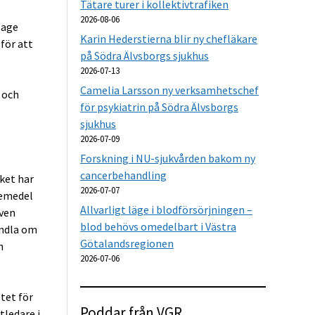
Tätare turer i kollektivtrafiken
2026-08-06
sage
Karin Hederstierna blir ny chefläkare
för att
på Södra Älvsborgs sjukhus
2026-07-13
Camelia Larsson ny verksamhetschef
 och
för psykiatrin på Södra Älvsborgs
sjukhus
2026-07-09
Forskning i NU-sjukvården bakom ny
cancerbehandling
ket har
2026-07-07
kemedel
Allvarligt läge i blodförsörjningen –
även
blod behövs omedelbart i Västra
andla om
Götalandsregionen
h
2026-07-06
tet för
Poddar från VGR
tledare i