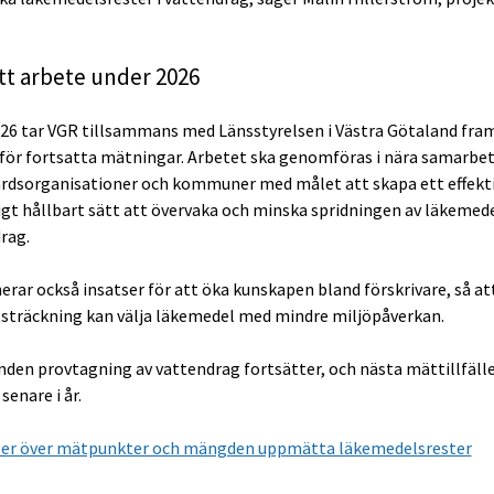
tt arbete under 2026
26 tar VGR tillsammans med Länsstyrelsen i Västra Götaland fra
 för fortsatta mätningar.
Arbetet ska genomföras i nära samarbe
rdsorganisationer och kommuner med målet att skapa ett effekti
igt hållbart sätt att övervaka och minska spridningen av läkemed
rag.
erar också insatser för att öka kunskapen bland förskrivare, så att
tsträckning kan välja läkemedel med mindre miljöpåverkan.
den provtagning av vattendrag fortsätter, och nästa mättillfäll
enare i år.
ler över mätpunkter och mängden uppmätta läkemedelsrester