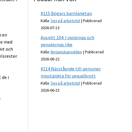
#115 Bögars barnlängtan
Källa:
Sex på arbetstid
Publicerad
2026-07-13
m en
Avsnitt 104: I violernas och
te med
penséernas rike
vt och
Källa:
Botaniskapodden
Publicerad
elsrester
2026-06-22
#114 Närstående till personer
misstänkta för sexualbrott
 de i
Källa:
Sex på arbetstid
Publicerad
2026-06-15
e