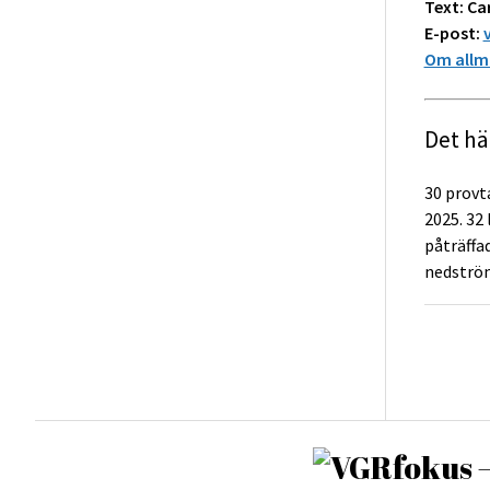
Text: Ca
E-post:
Om allmä
Det hä
30 provt
2025. 32
påträffa
nedström