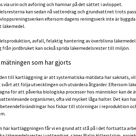
s via urin och avföring och hamnar på det sättet i avloppet.
lsresterna kan sedan nå vattendrag och grundvattnet trots pas
loppsreningsverken eftersom dagens reningsverk inte är byggda 
t läkemedel.
lsproduktion, avfall, felaktig hantering av överblivna läkemedel
g från jordbruket kan också sprida läkemedelsrester till miljön.
 mätningen som har gjorts
en till kartläggning är att systematiska mätdata har saknats, vil
t svårt att följa utvecklingen och utvärdera åtgärder. Eftersom lä
agna för att påverka biologiska processer hos människor kan de 
vattenlevande organismer, ofta vid mycket låga halter. Det kan h
n beteendeförändringar hos fiskar till störningar i reproduktion oc
em.
 här kartläggningen får vi en grund att stå på i det fortsatta arbe
ka läkemedelsrester i vattendrag, säger Malin Hillerström, projek