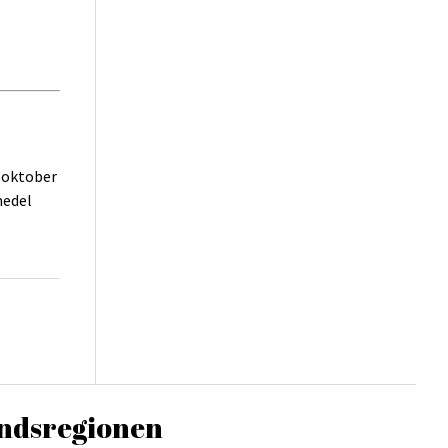
–oktober
medel