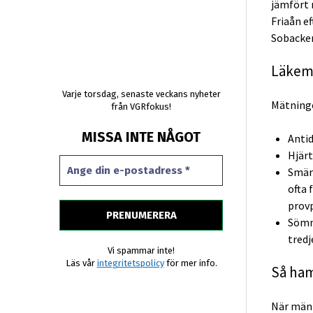
jämfört 
Friaån e
Sobacke
Läkeme
Varje torsdag, senaste veckans nyheter
Mätninge
från VGRfokus!
MISSA INTE NÅGOT
Antid
Hjärt
Smärt
ofta 
prov
Sömn
tredj
Vi spammar inte!
Läs vår
integritetspolicy
för mer info.
Så ham
När männ