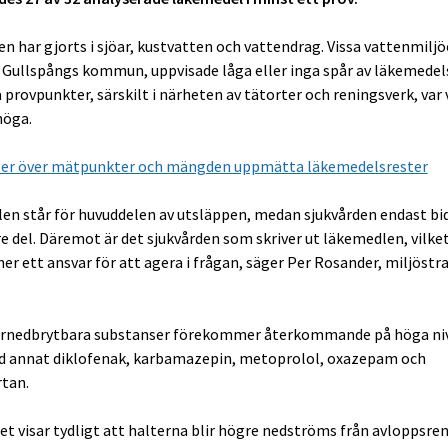
n har gjorts i sjöar, kustvatten och vattendrag. Vissa vattenmiljö
 Gullspångs kommun, uppvisade låga eller inga spår av läkemedels
a provpunkter, särskilt i närheten av tätorter och reningsverk, var
höga.
ler över mätpunkter och mängden uppmätta läkemedelsrester
en står för huvuddelen av utsläppen, medan sjukvården endast bi
e del. Däremot är det sjukvården som skriver ut läkemedlen, vilket
er ett ansvar för att agera i frågan, säger Per Rosander, miljöstra
årnedbrytbara substanser förekommer återkommande på höga nivå
d annat diklofenak, karbamazepin, metoprolol, oxazepam och
rtan.
et visar tydligt att halterna blir högre nedströms från avloppsre