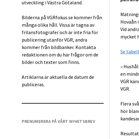
utveckling i Västra Götaland.
Mätninge
Bilderna på VGRfokus.se kommer från
Hovaån i
många olika håll. Vissa är tagna av
Vid andr
frilansfotografer och är inte fria för
mycket 
publicering utanför VGR, andra
kommer från bildbanker. Kontakta
Se tabel
redaktionen om du har frågor om de
bilder och texter som finns.
–
Hushåll
en mindr
Artiklarna är aktuella de datum de
VGR känn
publiceras.
VGR.
Flera sv
hör blan
kandesa
PRENUMERERA PÅ VÅRT NYHETSBREV
Resultat