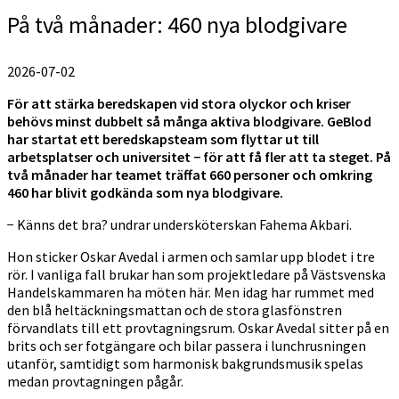
På två månader: 460 nya blodgivare
2026-07-02
För att stärka beredskapen vid stora olyckor och kriser
behövs minst dubbelt så många aktiva blodgivare. GeBlod
har startat ett beredskapsteam som flyttar ut till
arbetsplatser och universitet − för att få fler att ta steget. På
två månader har teamet träffat 660 personer och omkring
460 har blivit godkända som nya blodgivare.
− Känns det bra? undrar undersköterskan Fahema Akbari.
Hon sticker Oskar Avedal i armen och samlar upp blodet i tre
rör. I vanliga fall brukar han som projektledare på Västsvenska
Handelskammaren ha möten här. Men idag har rummet med
den blå heltäckningsmattan och de stora glasfönstren
förvandlats till ett provtagningsrum. Oskar Avedal sitter på en
brits och ser fotgängare och bilar passera i lunchrusningen
utanför, samtidigt som harmonisk bakgrundsmusik spelas
medan provtagningen pågår.