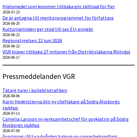
Hjälpmedel som kommer tillbaka gör skillnad för fler
2026-07-23
De är antagna till mentorprogrammet för författare
2026-06-25
Kulturnämnden ger stöd till sex EU-projekt
2026-06-22
Regionstyrelsen 22 juni 2026
2026-06-22
VGR kräver tillbaka 27 miljoner från Distriktsläkarna Mölndal
2026-06-17
Pressmeddelanden VGR
Tätare turer i kollektivtrafiken
2026-08-06
Karin Hederstierna blir ny chefläkare på Södra Älvsborgs
sjukhus
2026-07-13
Camelia Larsson ny verksamhetschef för psykiatrin på Södra
Älvsborgs sjukhus
2026-07-09
Forskning i NU-sjukvården bakom ny cancerbehandling