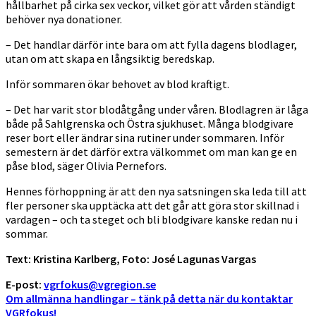
hållbarhet på cirka sex veckor, vilket gör att vården ständigt
behöver nya donationer.
– Det handlar därför inte bara om att fylla dagens blodlager,
utan om att skapa en långsiktig beredskap.
Inför sommaren ökar behovet av blod kraftigt.
– Det har varit stor blodåtgång under våren. Blodlagren är låga
både på Sahlgrenska och Östra sjukhuset. Många blodgivare
reser bort eller ändrar sina rutiner under sommaren. Inför
semestern är det därför extra välkommet om man kan ge en
påse blod, säger Olivia Pernefors.
Hennes förhoppning är att den nya satsningen ska leda till att
fler personer ska upptäcka att det går att göra stor skillnad i
vardagen – och ta steget och bli blodgivare kanske redan nu i
sommar.
Text: Kristina Karlberg, Foto: José Lagunas Vargas
E-post:
vgrfokus@vgregion.se
Om allmänna handlingar – tänk på detta när du kontaktar
VGRfokus!