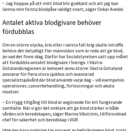
− Jag hoppas på att mitt blod blir godkänt och att jag kan
lämna min första blodpåse väldigt snart, säger Oskar Avedal.
Antalet aktiva blodgivare behöver
fördubblas
Om en större olycka, kris eller i värsta fall krig skulle inträffa
behövs det betydligt fler människor som är redo att ge blod,
än vad det finns idag. Därför har Socialstyrelsen satt upp målet
att fördubbla antalet blodgivare i Sverige. I Västra
Götalandsregionen är behovet ännu större. Västra Götaland
ansvarar för flera stora sjukhus och avancerad
specialistsjukvård där blod används varje dag – vid exempelvis
operationer, cancerbehandling, förlossningar och akuta
insatser.
– En trygg tillgång till blod är avgörande för ett fungerande
samhälle. När vi gör det enklare att ge blod stärker vi både
vården och beredskapen, säger Marina Vikström, tillförordnad
chef för säkerhet och beredskap i VGR.
Idag ger bara omkring tre procent av befolkningen blod, trots