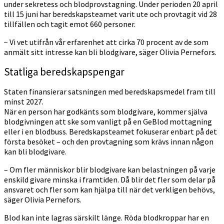
under sekretess och blodprovstagning. Under perioden 20 april
till 15 juni har beredskapsteamet varit ute och provtagit vid 28
tillfällen och tagit emot 660 personer.
− Vi vet utifrån vår erfarenhet att cirka 70 procent av de som
anmält sitt intresse kan bli blodgivare, säger Olivia Pernefors.
Statliga beredskapspengar
Staten finansierar satsningen med beredskapsmedel fram till
minst 2027.
När en person har godkänts som blodgivare, kommer själva
blodgivningen att ske som vanligt på en GeBlod mottagning
eller i en blodbuss. Beredskapsteamet fokuserar enbart på det
första besöket – och den provtagning som krävs innan någon
kan bli blodgivare.
– Om fler människor blir blodgivare kan belastningen på varje
enskild givare minska i framtiden. Då blir det fler som delar på
ansvaret och fler som kan hjälpa till när det verkligen behövs,
säger Olivia Pernefors.
Blod kan inte lagras särskilt länge. Röda blodkroppar har en