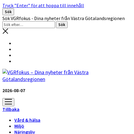
Tryck ”Enter” för att hoppa till innehåll
Sök
Sök VGRfokus - Dina nyheter från Västra Götalandsregionen
2026-08-07
öppna
meny
Tillbaka
Vård & hälsa
Miljö
Näringsliv