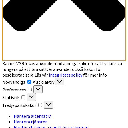
Kakor:
VGRfokus använder nödvändiga kakor för att sidan ska
fungera på ett bra sätt. Vi använder också kakor för
besöksstatistik. Läs vår
integritetspolicy
för mer info.
Nödvändiga
Nödvändiga
Alltid aktiv
Preferences
Preferences
Statistik
Statistik
Tredjepartskakor
Tredjepartskakor
Hantera alternativ
Hantera tjänster
Hantera {vendor_count}-leverantörer