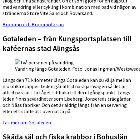
skog och fina sandstränder. Ön är som gjord för en dagstur
med vandring eller cykling i kombination med bad vid någon av
stränderna Store Vite Sand och Rövarsand.
Brommö och Brommöfärjan
Gotaleden – från Kungsportsplatsen till
kaféernas stad Alingsås
Vandring längs Gotaleden. Foto: Jonas Ingman/Westswed
Längs den 71 kilometer långa Gotaleden kan du välja mellan
nio olika etapper. Leden går alltid nära järnvägen så det är
alltid nära att ta tåget tillbaka till din utgångspunkt. Längs
leden finns sevärdheter som Liseberg, Jonsereds trädgårdar
och Nääs fabriker. Och det är aldrig långt från en servering
eller ett ställe att övernatta på.
Läs mer om Gotaleden
Skåda säl och fiska krabbor i Bohuslän