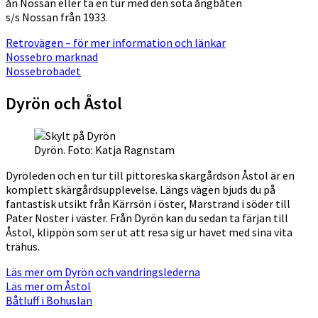
ån Nossan eller ta en tur med den söta ångbåten
s/s Nossan från 1933.
Retrovägen – för mer information och länkar
Nossebro marknad
Nossebrobadet
Dyrön och Åstol
Dyrön. Foto: Katja Ragnstam
Dyröleden och en tur till pittoreska skärgårdsön Åstol är en
komplett skärgårdsupplevelse. Längs vägen bjuds du på
fantastisk utsikt från Kärrsön i öster, Marstrand i söder till
Pater Noster i väster. Från Dyrön kan du sedan ta färjan till
Åstol, klippön som ser ut att resa sig ur havet med sina vita
trähus.
Läs mer om Dyrön och vandringslederna
Läs mer om Åstol
Båtluff i Bohuslän