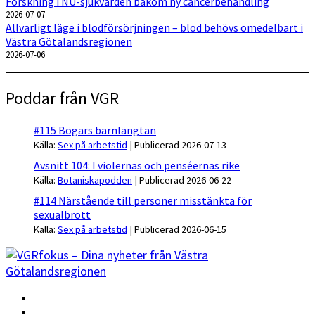
Forskning i NU-sjukvården bakom ny cancerbehandling
2026-07-07
Allvarligt läge i blodförsörjningen – blod behövs omedelbart i
Västra Götalandsregionen
2026-07-06
Poddar från VGR
#115 Bögars barnlängtan
Källa:
Sex på arbetstid
Publicerad 2026-07-13
Avsnitt 104: I violernas och penséernas rike
Källa:
Botaniskapodden
Publicerad 2026-06-22
#114 Närstående till personer misstänkta för
sexualbrott
Källa:
Sex på arbetstid
Publicerad 2026-06-15