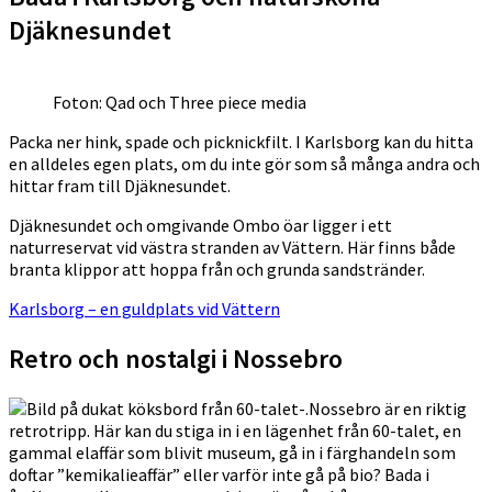
Djäknesundet
Foton: Qad och Three piece media
Packa ner hink, spade och picknickfilt. I Karlsborg kan du hitta
en alldeles egen plats, om du inte gör som så många andra och
hittar fram till Djäknesundet.
Djäknesundet och omgivande Ombo öar ligger i ett
naturreservat vid västra stranden av Vättern. Här finns både
branta klippor att hoppa från och grunda sandstränder.
Karlsborg – en guldplats vid Vättern
Retro och nostalgi i Nossebro
Nossebro är en riktig
retrotripp. Här kan du stiga in i en lägenhet från 60-talet, en
gammal elaffär som blivit museum, gå in i färghandeln som
doftar ”kemikalieaffär” eller varför inte gå på bio? Bada i