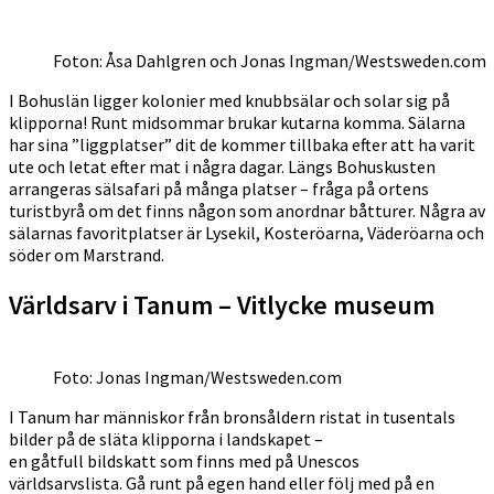
Foton: Åsa Dahlgren och Jonas Ingman/Westsweden.com
I Bohuslän ligger kolonier med knubbsälar och solar sig på
klipporna! Runt midsommar brukar kutarna komma. Sälarna
har sina ”liggplatser” dit de kommer tillbaka efter att ha varit
ute och letat efter mat i några dagar. Längs Bohuskusten
arrangeras sälsafari på många platser – fråga på ortens
turistbyrå om det finns någon som anordnar båtturer. Några av
sälarnas favoritplatser är Lysekil, Kosteröarna, Väderöarna och
söder om Marstrand.
Världsarv i Tanum – Vitlycke museum
Foto: Jonas Ingman/Westsweden.com
I Tanum har människor från bronsåldern ristat in tusentals
bilder på de släta klipporna i landskapet –
en gåtfull bildskatt som finns med på Unescos
världsarvslista. Gå runt på egen hand eller följ med på en