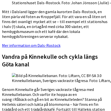
Stationshuset Dals-Rostock. Foto: Johan Jönsson (Julle) 
Mitt i Dalsland ligger den gamla kurorten Dals-Rostock, en
liten pärla vid foten av Kroppefjäll. För att vara en så liten ort
finns det ovanligt mycket att se – till exempel ett stationshus
i halv (!) skala, en örtagård med cirka 300 växter, ett
hembygdsmuseum och ett kafé där den lokala
hembygdsföreningen serverar nybakat.
Mer information om Dals-Rostock
Vandra på Kinnekulle och cykla längs
Göta kanal
Kinnekullebanan, Sveriges vackraste tågresa. Foto: Liftarn,
Genom Kinnekulle går Sveriges vackraste tågresa med
Kinnekullebanan. Och varför ite hoppa av en
sväng i Råbäck och gå en bit av Kinnekulleleden? Stanna på
Hellekis säteri och lukta på blommorna – här finns en fin
trädgård och ett trädgårdskafé. Fortsätt till Hällekis station