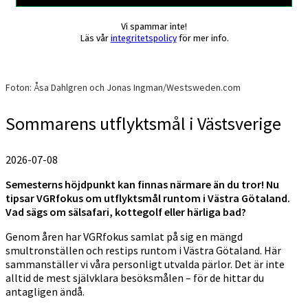
Vi spammar inte!
Läs vår
integritetspolicy
för mer info.
Foton: Åsa Dahlgren och Jonas Ingman/Westsweden.com
Sommarens utflyktsmål i Västsverige
2026-07-08
Semesterns höjdpunkt kan finnas närmare än du tror! Nu
tipsar VGRfokus om utflyktsmål runtom i Västra Götaland.
Vad sägs om sälsafari, kottegolf eller härliga bad?
Genom åren har VGRfokus samlat på sig en mängd
smultronställen och restips runtom i Västra Götaland. Här
sammanställer vi våra personligt utvalda pärlor. Det är inte
alltid de mest självklara besöksmålen – för de hittar du
antagligen ändå.