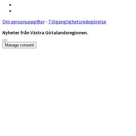
Om personuppgifter
-
Tillgänglighetsredogörelse
Nyheter från Västra Götalandsregionen.
Rulla
Manage consent
till
toppen