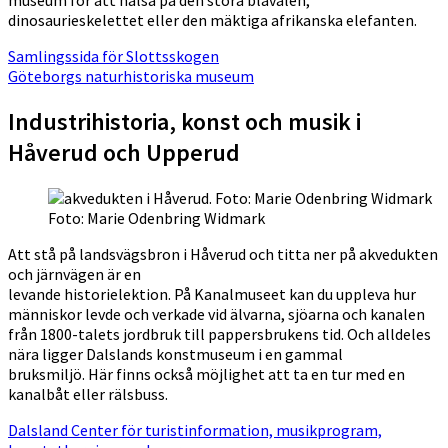
museum för att hälsa på den stora blåvalen,
dinosaurieskelettet eller den mäktiga afrikanska elefanten.
Samlingssida för Slottsskogen
Göteborgs naturhistoriska museum
Industrihistoria, konst och musik i
Håverud och Upperud
Foto: Marie Odenbring Widmark
Att stå på landsvägsbron i Håverud och titta ner på akvedukten
och järnvägen är en
levande historielektion. På Kanalmuseet kan du uppleva hur
människor levde och verkade vid älvarna, sjöarna och kanalen
från 1800-talets jordbruk till pappersbrukens tid. Och alldeles
nära ligger Dalslands konstmuseum i en gammal
bruksmiljö. Här finns också möjlighet att ta en tur med en
kanalbåt eller rälsbuss.
Dalsland Center för turistinformation, musikprogram,