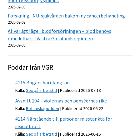
Södra Älvsborgs sjukhus
2026-07-09
Forskning i NU-sjukvården bakom ny cancerbehandling
2026-07-07
Allvarligt läge i blodförsörjningen – blod behövs
omedelbart i Västra Götalandsregionen
2026-07-06
Poddar från VGR
#115 Bögars barnlängtan
Källa:
Sex på arbetstid
Publicerad 2026-07-13
Avsnitt 104: I violernas och penséernas rike
Källa:
Botaniskapodden
Publicerad 2026-06-22
#114 Närstående till personer misstänkta för
sexualbrott
Källa:
Sex på arbetstid
Publicerad 2026-06-15