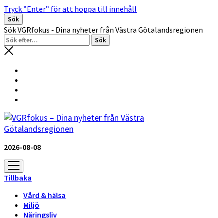
Tryck ”Enter” för att hoppa till innehåll
Sök
Sök VGRfokus - Dina nyheter från Västra Götalandsregionen
2026-08-08
öppna
meny
Tillbaka
Vård & hälsa
Miljö
Näringsliv