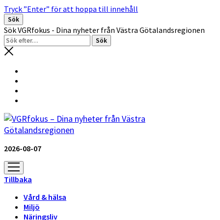
Tryck ”Enter” för att hoppa till innehåll
Sök
Sök VGRfokus - Dina nyheter från Västra Götalandsregionen
2026-08-07
öppna
meny
Tillbaka
Vård & hälsa
Miljö
Näringsliv