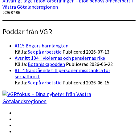
Allvarligt läge i blodförsörjningen – blod behövs omedelbart i
Västra Götalandsregionen
2026-07-06
Poddar från VGR
#115 Bögars barnlängtan
Källa:
Sex på arbetstid
Publicerad 2026-07-13
Avsnitt 104: I violernas och penséernas rike
Källa:
Botaniskapodden
Publicerad 2026-06-22
#114 Närstående till personer misstänkta för
sexualbrott
Källa:
Sex på arbetstid
Publicerad 2026-06-15