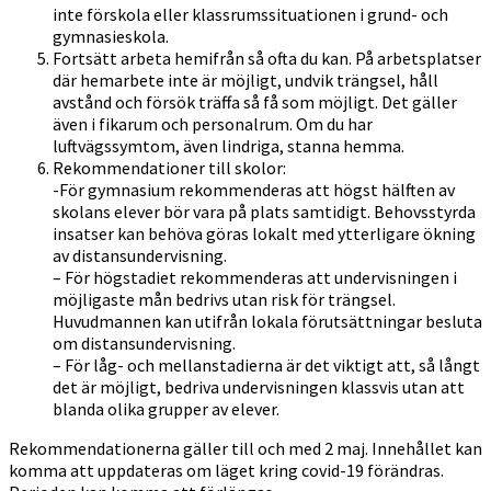
inte förskola eller klassrumssituationen i grund- och
gymnasieskola.
Fortsätt arbeta hemifrån så ofta du kan. På arbetsplatser
där hemarbete inte är möjligt, undvik trängsel, håll
avstånd och försök träffa så få som möjligt. Det gäller
även i fikarum och personalrum. Om du har
luftvägssymtom, även lindriga, stanna hemma.
Rekommendationer till skolor:
-För gymnasium rekommenderas att högst hälften av
skolans elever bör vara på plats samtidigt. Behovsstyrda
insatser kan behöva göras lokalt med ytterligare ökning
av distansundervisning.
– För högstadiet rekommenderas att undervisningen i
möjligaste mån bedrivs utan risk för trängsel.
Huvudmannen kan utifrån lokala förutsättningar besluta
om distansundervisning.
– För låg- och mellanstadierna är det viktigt att, så långt
det är möjligt, bedriva undervisningen klassvis utan att
blanda olika grupper av elever.
Rekommendationerna gäller till och med 2 maj. Innehållet kan
komma att uppdateras om läget kring covid-19 förändras.