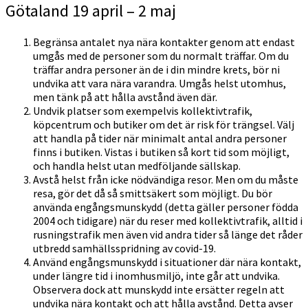
Götaland 19 april – 2 maj
Begränsa antalet nya nära kontakter genom att endast
umgås med de personer som du normalt träffar. Om du
träffar andra personer än de i din mindre krets, bör ni
undvika att vara nära varandra. Umgås helst utomhus,
men tänk på att hålla avstånd även där.
Undvik platser som exempelvis kollektivtrafik,
köpcentrum och butiker om det är risk för trängsel. Välj
att handla på tider när minimalt antal andra personer
finns i butiken. Vistas i butiken så kort tid som möjligt,
och handla helst utan medföljande sällskap.
Avstå helst från icke nödvändiga resor. Men om du måste
resa, gör det då så smittsäkert som möjligt. Du bör
använda engångsmunskydd (detta gäller personer födda
2004 och tidigare) när du reser med kollektivtrafik, alltid i
rusningstrafik men även vid andra tider så länge det råder
utbredd samhällsspridning av covid-19.
Använd engångsmunskydd i situationer där nära kontakt,
under längre tid i inomhusmiljö, inte går att undvika.
Observera dock att munskydd inte ersätter regeln att
undvika nära kontakt och att hålla avstånd. Detta avser