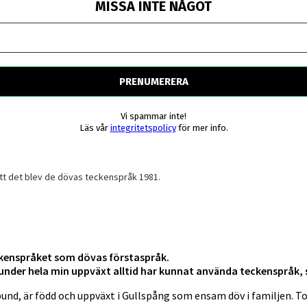
MISSA INTE NÅGOT
Vi spammar inte!
Läs vår
integritetspolicy
för mer info.
att det blev de dövas teckenspråk 1981.
eckenspråket som dövas förstaspråk.
jag under hela min uppväxt alltid har kunnat använda teckenspråk
und, är född och uppväxt i Gullspång som ensam döv i familjen. To