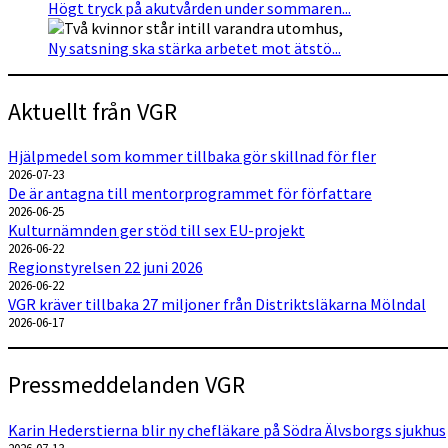
Högt tryck på akutvården under sommaren...
Ny satsning ska stärka arbetet mot ätstö...
Aktuellt från VGR
Hjälpmedel som kommer tillbaka gör skillnad för fler
2026-07-23
De är antagna till mentorprogrammet för författare
2026-06-25
Kulturnämnden ger stöd till sex EU-projekt
2026-06-22
Regionstyrelsen 22 juni 2026
2026-06-22
VGR kräver tillbaka 27 miljoner från Distriktsläkarna Mölndal
2026-06-17
Pressmeddelanden VGR
Karin Hederstierna blir ny chefläkare på Södra Älvsborgs sjukhus