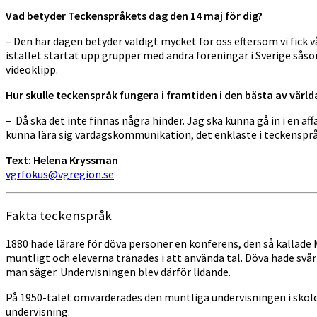
Vad betyder Teckenspråkets dag den 14 maj för dig?
– Den här dagen betyder väldigt mycket för oss eftersom vi fick v
istället startat upp grupper med andra föreningar i Sverige såso
videoklipp.
Hur skulle teckenspråk fungera i framtiden i den bästa av värld
– Då ska det inte finnas några hinder. Jag ska kunna gå in i en af
kunna lära sig vardagskommunikation, det enklaste i teckensprå
Text: Helena Kryssman
vgrfokus@vgregion.se
Fakta teckenspråk
1880 hade lärare för döva personer en konferens, den så kallade 
muntligt och eleverna tränades i att använda tal. Döva hade svårt 
man säger. Undervisningen blev därför lidande.
På 1950-talet omvärderades den muntliga undervisningen i skolor
undervisning.