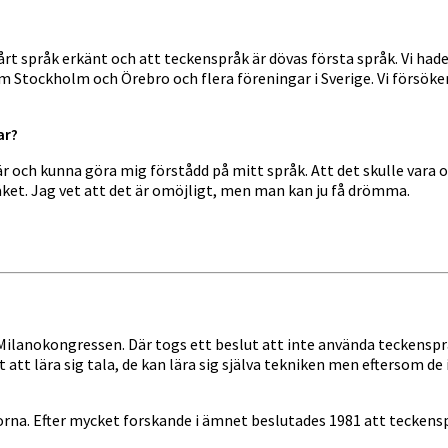
årt språk erkänt och att teckenspråk är dövas första språk. Vi hade
m Stockholm och Örebro och flera föreningar i Sverige. Vi försöker
ar?
fär och kunna göra mig förstådd på mitt språk. Att det skulle vara o
ket. Jag vet att det är omöjligt, men man kan ju få drömma.
Milanokongressen. Där togs ett beslut att inte använda teckenspråk
att lära sig tala, de kan lära sig själva tekniken men eftersom de i
na. Efter mycket forskande i ämnet beslutades 1981 att teckensprå