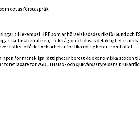
 som dövas förstaspråk.
ngar till exempel HRF som är hörselskadades riksförbund och FSDB
ar i kollektivtrafiken, tolkfrågor och dövas delaktighet i samhäl
er tolk ska få det och arbetar för lika rättigheter i samhället.
dningen för mänskliga rättigheter berett de ekonomiska stöden ti
 företrädare för VGDL i Hälso- och sjukvårdsstyrelsens brukarrå