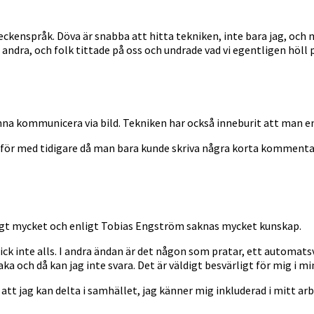
eckenspråk. Döva är snabba att hitta tekniken, inte bara jag, och 
dra, och folk tittade på oss och undrade vad vi egentligen höll p
unna kommunicera via bild. Tekniken har också inneburit att man en
mför med tidigare då man bara kunde skriva några korta komment
digt mycket och enligt Tobias Engström saknas mycket kunskap.
gick inte alls. I andra ändan är det någon som pratar, ett automat
 och då kan jag inte svara. Det är väldigt besvärligt för mig i m
t jag kan delta i samhället, jag känner mig inkluderad i mitt arbet