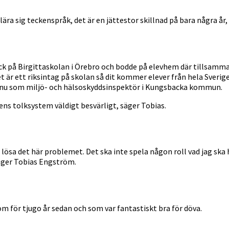
t lära sig teckenspråk, det är en jättestor skillnad på bara några å
gick på Birgittaskolan i Örebro och bodde på elevhem där tillsamm
et är ett riksintag på skolan så dit kommer elever från hela Sveri
ar nu som miljö- och hälsoskyddsinspektör i Kungsbacka kommun.
ens tolksystem väldigt besvärligt, säger Tobias.
lösa det här problemet. Det ska inte spela någon roll vad jag ska 
 säger Tobias Engström.
för tjugo år sedan och som var fantastiskt bra för döva.