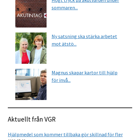
Högt tryck på akutvården under
sommaren...
Ny satsning ska stärka arbetet
mot ätstö...
Magnus skapar kartor till hjälp
för invå...
Aktuellt från VGR
Hjälpmedel som kommer tillbaka gör skillnad för fler