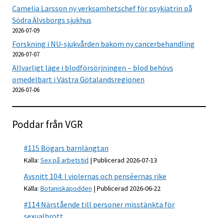
Camelia Larsson ny verksamhetschef för psykiatrin på
Södra Älvsborgs sjukhus
2026-07-09
Forskning i NU-sjukvården bakom ny cancerbehandling
2026-07-07
Allvarligt läge i blodförsörjningen – blod behövs
omedelbart i Västra Götalandsregionen
2026-07-06
Poddar från VGR
#115 Bögars barnlängtan
Källa:
Sex på arbetstid
Publicerad 2026-07-13
Avsnitt 104: I violernas och penséernas rike
Källa:
Botaniskapodden
Publicerad 2026-06-22
#114 Närstående till personer misstänkta för
sexualbrott