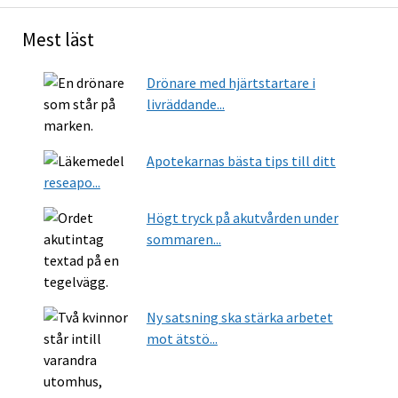
Mest läst
Drönare med hjärtstartare i
livräddande...
Apotekarnas bästa tips till ditt
reseapo...
Högt tryck på akutvården under
sommaren...
Ny satsning ska stärka arbetet
mot ätstö...