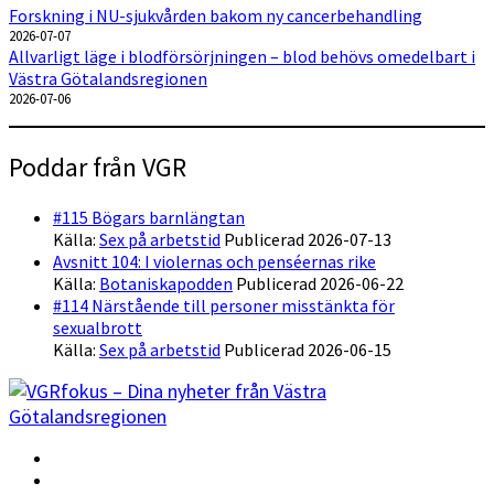
Forskning i NU-sjukvården bakom ny cancerbehandling
2026-07-07
Allvarligt läge i blodförsörjningen – blod behövs omedelbart i
Västra Götalandsregionen
2026-07-06
Poddar från VGR
#115 Bögars barnlängtan
Källa:
Sex på arbetstid
Publicerad 2026-07-13
Avsnitt 104: I violernas och penséernas rike
Källa:
Botaniskapodden
Publicerad 2026-06-22
#114 Närstående till personer misstänkta för
sexualbrott
Källa:
Sex på arbetstid
Publicerad 2026-06-15