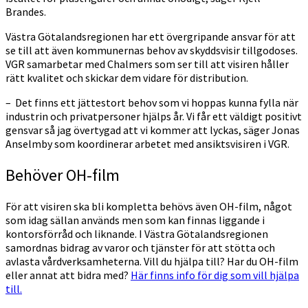
Brandes.
Västra Götalandsregionen har ett övergripande ansvar för att
se till att även kommunernas behov av skyddsvisir tillgodoses.
VGR samarbetar med Chalmers som ser till att visiren håller
rätt kvalitet och skickar dem vidare för distribution.
– Det finns ett jättestort behov som vi hoppas kunna fylla när
industrin och privatpersoner hjälps år. Vi får ett väldigt positivt
gensvar så jag övertygad att vi kommer att lyckas, säger Jonas
Anselmby som koordinerar arbetet med ansiktsvisiren i VGR.
Behöver OH-film
För att visiren ska bli kompletta behövs även OH-film, något
som idag sällan används men som kan finnas liggande i
kontorsförråd och liknande. I Västra Götalandsregionen
samordnas bidrag av varor och tjänster för att stötta och
avlasta vårdverksamheterna. Vill du hjälpa till? Har du OH-film
eller annat att bidra med?
Här finns info för dig som vill hjälpa
till.