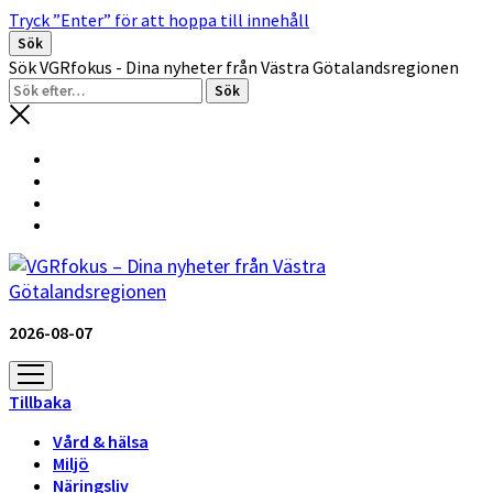
Tryck ”Enter” för att hoppa till innehåll
Sök
Sök VGRfokus - Dina nyheter från Västra Götalandsregionen
2026-08-07
öppna
meny
Tillbaka
Vård & hälsa
Miljö
Näringsliv