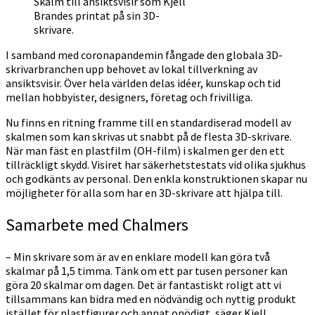
Skalm till ansiktsvisir som Kjell
Brandes printat på sin 3D-
skrivare.
I samband med coronapandemin fångade den globala 3D-
skrivarbranchen upp behovet av lokal tillverkning av
ansiktsvisir. Över hela världen delas idéer, kunskap och tid
mellan hobbyister, designers, företag och frivilliga.
Nu finns en ritning framme till en standardiserad modell av
skalmen som kan skrivas ut snabbt på de flesta 3D-skrivare.
När man fäst en plastfilm (OH-film) i skalmen ger den ett
tillräckligt skydd. Visiret har säkerhetstestats vid olika sjukhus
och godkänts av personal. Den enkla konstruktionen skapar nu
möjligheter för alla som har en 3D-skrivare att hjälpa till.
Samarbete med Chalmers
– Min skrivare som är av en enklare modell kan göra två
skalmar på 1,5 timma. Tänk om ett par tusen personer kan
göra 20 skalmar om dagen. Det är fantastiskt roligt att vi
tillsammans kan bidra med en nödvändig och nyttig produkt
istället för plastfigurer och annat onödigt, säger Kjell