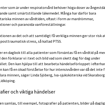
enter som är under respiratorvård behöver höga doser av ångest
ande samt smärtstillande läkemedel. Många har därför bara
ariska minnen av vårdtiden, oftast i form av mardrömmar,
ationer och paranoida vanföreställningar.
ionen av det och att samtidigt få verkliga minnen ger stor risk a
 posttraumatisk stress, så kallad PTSS.
ver en dagbok till alla patienter som förväntas få en vårdtid på me
 den förklarar vi i text och bild vad som skett dag för dag under
ället. Den kan hjälpa till att bearbeta händelseförloppet i efterha
 kan få en ökad förståelse för hur intensivvården var då det inte f
ara minnen, säger Linda Sjöberg, Iva-sjuksköterska vid Skaraborg
Lidköping.
afier och viktiga händelser
en samlas, till exempel, fotografier på patienten, bilder på daglig