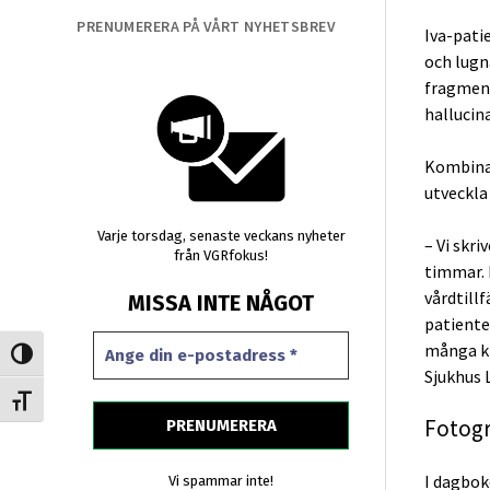
PRENUMERERA PÅ VÅRT NYHETSBREV
Iva-pati
och lugn
fragment
hallucin
Kombinat
utveckla
Varje torsdag, senaste veckans nyheter
– Vi skri
från VGRfokus!
timmar. I
vårdtillf
MISSA INTE NÅGOT
patienten
många kl
Slå på/av hög kontrast
Sjukhus 
Slå på/av textstorlek
Fotogr
I dagbok
Vi spammar inte!