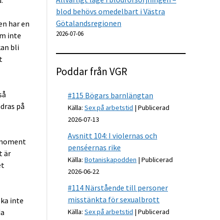
blod behövs omedelbart i Västra
Götalandsregionen
en har en
2026-07-06
om inte
an bli
t
Poddar från VGR
så
#115 Bögars barnlängtan
ndras på
Källa:
Sex på arbetstid
Publicerad
2026-07-13
Avsnitt 104: I violernas och
gsmoment
penséernas rike
t är
Källa:
Botaniskapodden
Publicerad
et
2026-06-22
#114 Närstående till personer
misstänkta för sexualbrott
ska inte
da
Källa:
Sex på arbetstid
Publicerad