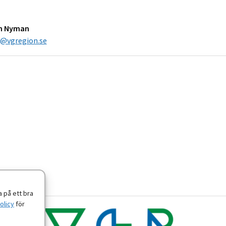
an Nyman
s@vgregion.se
 på ett bra
olicy
för