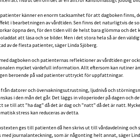
patienter känner en enorm tacksamhet för att dagboken finns, d
ffekt i bearbetningen av vårdtiden. Sen finns det naturligtvis de s
r orkar öppna den, för den tiden vill de helst bara glömma och det k
oladdat att läsa och se bilder. Men i det stora hela så är den väldig
ad av de flesta patienter, säger Linda Sjöberg.
med dagboken och patienternas reflektioner av vårdtiden ger ock
onalen mycket värdefull information. Allt eftersom kan rutiner ä
gen beroende på vad patienter uttryckt för uppfattningar.
 från datorer och övervakningsutrustning, ljudnivå och störnin
nskas i den mån det går. Det läggs in viloperioder på dagen och de
tt se till att ”ha dag” då det är dag och ”natt” då det är natt. Myck
matisk stress kan reduceras av detta.
texten ges till patienten då hen skrivs ut till vårdavdelning och 
s med journalanteckning, som är någonting helt annat, säger Lin