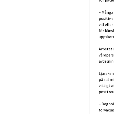
– Många 
positiv e
vill elle
för känsl
uppskatt
Arbetet 
vårdpers
avdelnin
Ljussken
på sal mi
viktigt a
posttrau
– Dagboks
förväxla