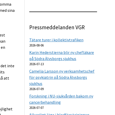
r komma
 med sina
Pressmeddelanden VGR
est
Tätare turer i kollektivtrafiken
kan
2026-08-06
 en
Karin Hederstierna blir ny chefläkare
på Södra Älvsborgs sjukhus
2026-07-13
 det inte
Camelia Larsson ny verksamhetschef
its
för psykiatrin på Södra Älvsborgs
så att
sjukhus
2026-07-09
Forskning i NU-sjukvården bakom ny
cancerbehandling
2026-07-07
öjlighet
Allvarligt läge i blodförsörjningen –
.