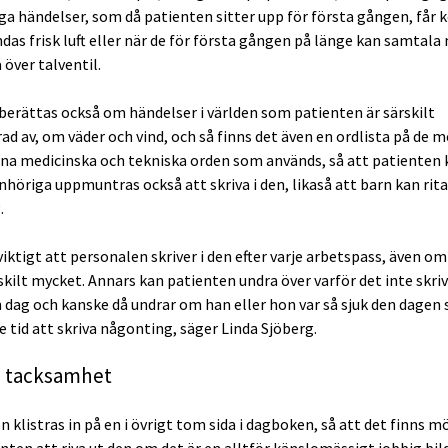
iga händelser, som då patienten sitter upp för första gången, få
ndas frisk luft eller när de för första gången på länge kan samtala
över talventil.
berättas också om händelser i världen som patienten är särskilt
ad av, om väder och vind, och så finns det även en ordlista på de m
a medicinska och tekniska orden som används, så att patienten 
nhöriga uppmuntras också att skriva i den, likaså att barn kan rita
.
viktigt att personalen skriver i den efter varje arbetspass, även om
skilt mycket. Annars kan patienten undra över varför det inte skriv
 dag och kanske då undrar om han eller hon var så sjuk den dagen 
 tid att skriva någonting, säger Linda Sjöberg.
 tacksamhet
n klistras in på en i övrigt tom sida i dagboken, så att det finns m
nten att riva ut den om det är en alltför känslomässigt jobbig bild