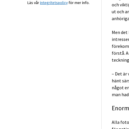
Läs vår
integritetspolicy
för mer info.
och vikt
ut och a
anhöriga 
Men det 
intresser
förekomn
förstå. A
teckning
– Det är 
hänt sär
något en
man hade
Enorm
Alla foto
för patie