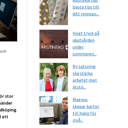
Apotekarnas
bästa tips till
ditt reseapo...
Högt tryck på
akutvården
under
 och
sommaren...
Ny satsning
ska stärka
arbetet mot
ätstö...
ör stor
Magnus
händer
skapar kartor
idköping
till hjälp för
l att
invå...