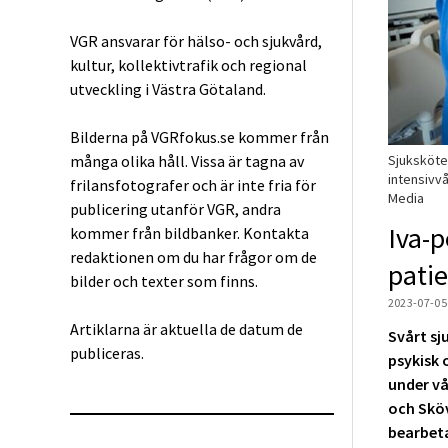
VGR ansvarar för hälso- och sjukvård,
kultur, kollektivtrafik och regional
utveckling i Västra Götaland.
Bilderna på VGRfokus.se kommer från
Sjuksköte
många olika håll. Vissa är tagna av
intensivvå
frilansfotografer och är inte fria för
Media
publicering utanför VGR, andra
Iva-p
kommer från bildbanker. Kontakta
redaktionen om du har frågor om de
pati
bilder och texter som finns.
2023-07-05
Artiklarna är aktuella de datum de
Svårt sj
publiceras.
psykisk 
under vå
och Sköv
bearbeta