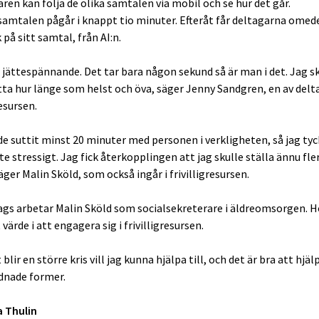
ren kan följa de olika samtalen via mobil och se hur det går.
amtalen pågår i knappt tio minuter. Efteråt får deltagarna omed
på sitt samtal, från AI:n.
r jättespännande. Det tar bara någon sekund så är man i det. Jag s
tta hur länge som helst och öva, säger Jenny Sandgren, en av delt
resursen.
de suttit minst 20 minuter med personen i verkligheten, så jag tyc
ite stressigt. Jag fick återkopplingen att jag skulle ställa ännu fl
äger Malin Sköld, som också ingår i frivilligresursen.
dags arbetar Malin Sköld som socialsekreterare i äldreomsorgen. H
 värde i att engagera sig i frivilligresursen.
blir en större kris vill jag kunna hjälpa till, och det är bra att hjälp
dnade former.
a Thulin