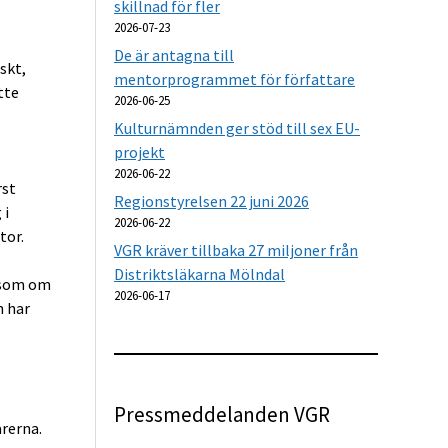
skillnad för fler
2026-07-23
De är antagna till
skt,
mentorprogrammet för författare
tte
2026-06-25
Kulturnämnden ger stöd till sex EU-
projekt
2026-06-22
rst
Regionstyrelsen 22 juni 2026
 i
2026-06-22
tor.
VGR kräver tillbaka 27 miljoner från
Distriktsläkarna Mölndal
 som om
2026-06-17
n har
Pressmeddelanden VGR
rerna.