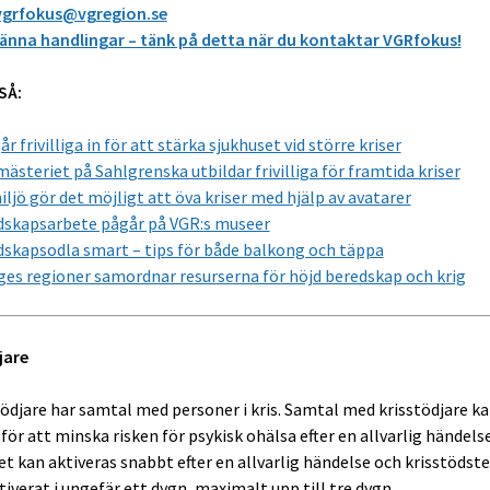
vgrfokus@vgregion.se
nna handlingar – tänk på detta när du kontaktar VGRfokus!
SÅ:
år frivilliga in för att stärka sjukhuset vid större kriser
ästeriet på Sahlgrenska utbildar frivilliga för framtida kriser
ljö gör det möjligt att öva kriser med hjälp av avatarer
dskapsarbete pågår på VGR:s museer
skapsodla smart – tips för både balkong och täppa
ges regioner samordnar resurserna för höjd beredskap och krig
jare
tödjare har samtal med personer i kris. Samtal med krisstödjare k
för att minska risken för psykisk ohälsa efter en allvarlig händelse
et kan aktiveras snabbt efter en allvarlig händelse och krisstödst
iverat i ungefär ett dygn, maximalt upp till tre dygn.