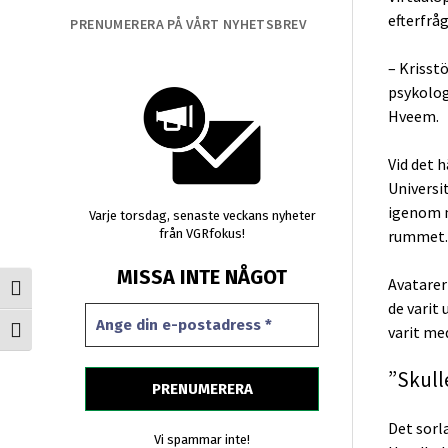
efterfrå
PRENUMERERA PÅ VÅRT NYHETSBREV
– Krisst
psykolog
Hveem.
Vid det h
Universi
igenom m
Varje torsdag, senaste veckans nyheter
rummet. 
från VGRfokus!
MISSA INTE NÅGOT
Avatarer
Slå på/av hög kontrast
de varit
varit me
Slå på/av textstorlek
”Skull
Det sorl
Vi spammar inte!