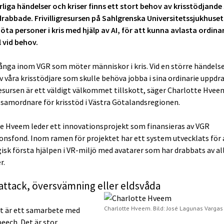
arliga händelser och kriser finns ett stort behov av krisstödjand
rabbade. Frivilligresursen på Sahlgrenska Universitetssjukhuset
öta personer i kris med hjälp av AI, för att kunna avlasta ordinar
 vid behov.
många inom VGR som möter människor i kris. Vid en större händelse
 våra krisstödjare som skulle behöva jobba i sina ordinarie uppdra
gresursen är ett väldigt välkommet tillskott, säger Charlotte Hvee
 samordnare för krisstöd i Västra Götalandsregionen.
e Hveem leder ett innovationsprojekt som finansieras av VGR
onsfond. Inom ramen för projektet har ett system utvecklats för 
isk första hjälpen i VR-miljö med avatarer som har drabbats av al
r.
attack, översvämning eller eldsvåda
Charlotte Hveem. Bild: José Lagunas Vargas
t är ett samarbete med
peech. Det är stor