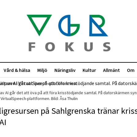
Vård & hälsa
Miljö
Näringsliv
Kultur
Allmänt
Om
av AI går det att öva på att föra krisstödjande samtal. På datorskärmen syn
 VirtualSpeech-plattformen. Bild: Åsa Thulin
lligresursen på Sahlgrenska tränar kris
AI