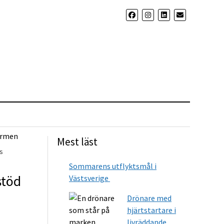
Mest läst
s
Sommarens utflyktsmål i
stöd
Västsverige
Drönare med
hjärtstartare i
livräddande...