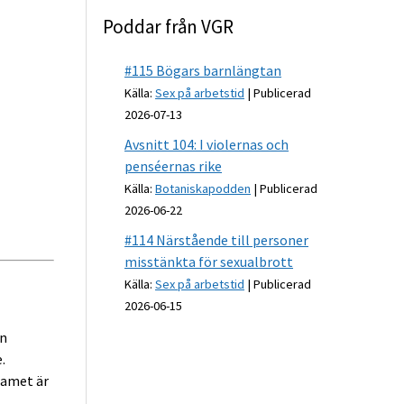
Poddar från VGR
#115 Bögars barnlängtan
Källa:
Sex på arbetstid
Publicerad
2026-07-13
Avsnitt 104: I violernas och
penséernas rike
Källa:
Botaniskapodden
Publicerad
2026-06-22
#114 Närstående till personer
misstänkta för sexualbrott
Källa:
Sex på arbetstid
Publicerad
2026-06-15
an
.
eamet är