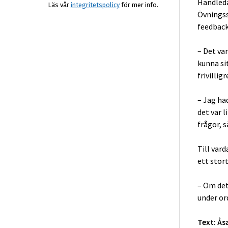
Handleda
Läs vår
integritetspolicy
för mer info.
Övningss
feedback 
– Det va
kunna si
frivillig
– Jag ha
det var l
frågor, s
Till var
ett stort
– Om det 
under or
Text: Ås