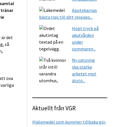
e samtal
 tränar
Apotekarnas
ie
bästa tips till ditt reseapo...
Högt tryck på
akutvården
 är det
under
g, så
sommaren...
m,
Ny satsning
ska stärka
arbetet mot
att öva
ätstö...
lvarliga
Aktuellt från VGR
Hjälpmedel som kommer tillbaka gör