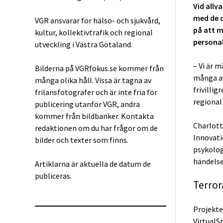
Vid allv
med de d
VGR ansvarar för hälso- och sjukvård,
på att m
kultur, kollektivtrafik och regional
personal
utveckling i Västra Götaland.
– Vi är 
Bilderna på VGRfokus.se kommer från
många av
många olika håll. Vissa är tagna av
frivilli
frilansfotografer och är inte fria för
regional
publicering utanför VGR, andra
kommer från bildbanker. Kontakta
Charlott
redaktionen om du har frågor om de
Innovati
bilder och texter som finns.
psykolog
händelse
Artiklarna är aktuella de datum de
publiceras.
Terror
Projekte
VirtualS