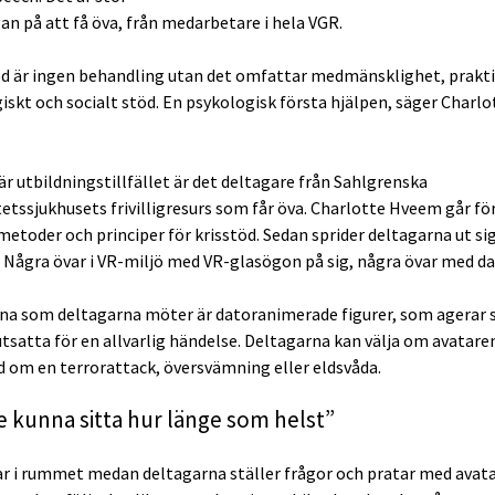
gan på att få öva, från medarbetare i hela VGR.
öd är ingen behandling utan det omfattar medmänsklighet, prakti
iskt och socialt stöd. En psykologisk första hjälpen, säger Charlo
är utbildningstillfället är det deltagare från Sahlgrenska
tetssjukhusets frivilligresurs som får öva. Charlotte Hveem går fö
etoder och principer för krisstöd. Sedan sprider deltagarna ut sig
Några övar i VR-miljö med VR-glasögon på sig, några övar med da
na som deltagarna möter är datoranimerade figurer, som agerar
 utsatta för en allvarlig händelse. Deltagarna kan välja om avatare
d om en terrorattack, översvämning eller eldsvåda.
e kunna sitta hur länge som helst”
ar i rummet medan deltagarna ställer frågor och pratar med avata