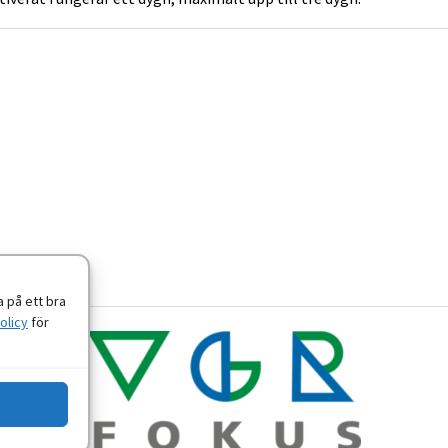
 på ett bra
olicy
för