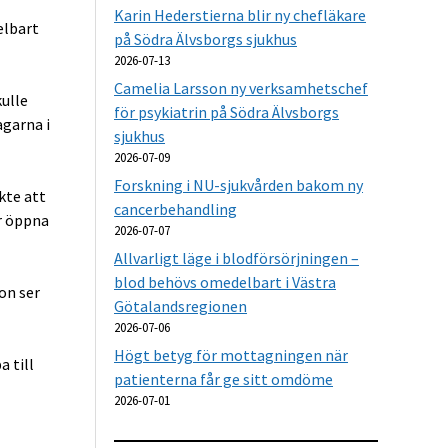
Karin Hederstierna blir ny chefläkare
elbart
på Södra Älvsborgs sjukhus
2026-07-13
Camelia Larsson ny verksamhetschef
kulle
för psykiatrin på Södra Älvsborgs
agarna i
sjukhus
2026-07-09
Forskning i NU-sjukvården bakom ny
kte att
cancerbehandling
er öppna
2026-07-07
Allvarligt läge i blodförsörjningen –
blod behövs omedelbart i Västra
on ser
Götalandsregionen
2026-07-06
Högt betyg för mottagningen när
a till
patienterna får ge sitt omdöme
2026-07-01