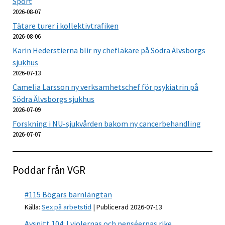
Sport
2026-08-07
Tätare turer i kollektivtrafiken
2026-08-06
Karin Hederstierna blir ny chefläkare på Södra Älvsborgs
sjukhus
2026-07-13
Camelia Larsson ny verksamhetschef för psykiatrin på
Södra Älvsborgs sjukhus
2026-07-09
Forskning i NU-sjukvården bakom ny cancerbehandling
2026-07-07
Poddar från VGR
#115 Bögars barnlängtan
Källa:
Sex på arbetstid
Publicerad 2026-07-13
Avsnitt 104: I violernas och penséernas rike