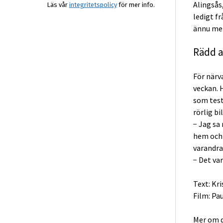
Alingsås
Läs vår
integritetspolicy
för mer info.
ledigt f
ännu mer
Rädd a
För närv
veckan. 
som test
rörlig bi
− Jag sa 
hem och 
varandra
− Det var
Text: Kr
Film: Pa
Mer om d