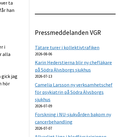
ver ta
får han
Pressmeddelanden VGR
r i
Tätare turer i kollektivtrafiken
 alla
2026-08-06
Karin Hederstierna blir ny chefläkare
på Södra Älvsborgs sjukhus
 gick jag
2026-07-13
h hör
Camelia Larsson ny verksamhetschef
för psykiatrin på Södra Älvsborgs
sjukhus
2026-07-09
Forskning i NU-sjukvården bakom ny
cancerbehandling
2026-07-07
Allvarligt läge i blodförsörjningen –