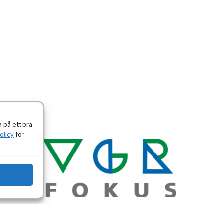
 på ett bra
olicy
för