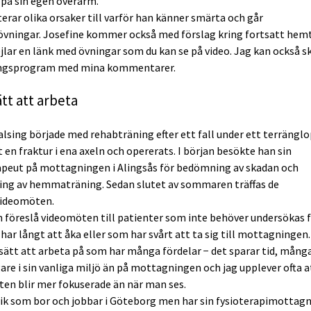
 på sin egen överarm.
terar olika orsaker till varför han känner smärta och går
vningar. Josefine kommer också med förslag kring fortsatt hemt
jlar en länk med övningar som du kan se på video. Jag kan också s
ingsprogram med mina kommentarer.
tt att arbeta
alsing började med rehabträning efter ett fall under ett terrängl
 en fraktur i ena axeln och opererats. I början besökte han sin
apeut på mottagningen i Alingsås för bedömning av skadan och
ing av hemmaträning. Sedan slutet av sommaren träffas de
ideomöten.
n föreslå videomöten till patienter som inte behöver undersökas f
har långt att åka eller som har svårt att ta sig till mottagningen.
 sätt att arbeta på som har många fördelar − det sparar tid, mång
gare i sin vanliga miljö än på mottagningen och jag upplever ofta a
en blir mer fokuserade än när man ses.
ik som bor och jobbar i Göteborg men har sin fysioterapimottagn