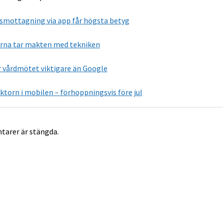
mottagning via app får högsta betyg
rna tar makten med tekniken
r vårdmötet viktigare än Google
oktorn i mobilen – förhoppningsvis före jul
arer är stängda.