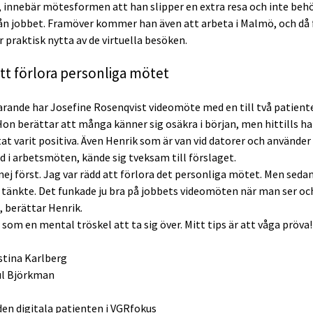
, innebär mötesformen att han slipper en extra resa och inte behö
rån jobbet. Framöver kommer han även att arbeta i Malmö, och då 
 praktisk nytta av de virtuella besöken.
tt förlora personliga mötet
arande har Josefine Rosenqvist videomöte med en till två patiente
Hon berättar att många känner sig osäkra i början, men hittills har
at varit positiva. Även Henrik som är van vid datorer och använder
ld i arbetsmöten, kände sig tveksam till förslaget.
nej först. Jag var rädd att förlora det personliga mötet. Men sedan
tänkte. Det funkade ju bra på jobbets videomöten när man ser oc
, berättar Henrik.
 som en mental tröskel att ta sig över. Mitt tips är att våga pröva!
istina Karlberg
ul Björkman
en digitala patienten i VGRfokus