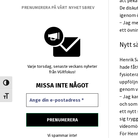
att peka
PRENUMERERA PÅ VÅRT NYHETSBREV
De disku
igenom ö
− Jag me
ett övn
Nytt sä
Henrik S
hade fått
Varje torsdag, senaste veckans nyheter
från VGRfokus!
fysioter
uppföljn
Slå på/av hög kontrast
MISSA INTE NÅGOT
genom v
− Jag ka
Slå på/av textstorlek
och som 
ett nytt
sig tryg
videomöt
För Henr
Vi spammar inte!