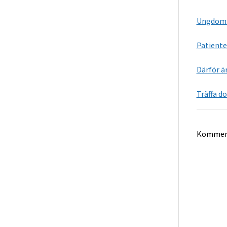
Ungdoms
Patiente
Därför ä
Träffa d
Komment