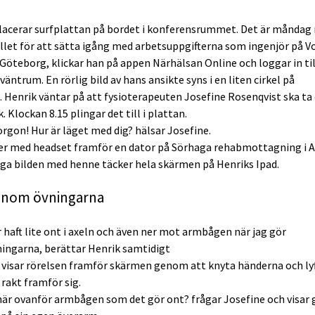
lacerar surfplattan på bordet i konferensrummet. Det är måndag
llet för att sätta igång med arbetsuppgifterna som ingenjör på V
 Göteborg, klickar han på appen Närhälsan Online och loggar in til
 väntrum. En rörlig bild av hans ansikte syns i en liten cirkel på
 Henrik väntar på att fysioterapeuten Josefine Rosenqvist ska t
. Klockan 8.15 plingar det till i plattan.
rgon! Hur är läget med dig? hälsar Josefine.
er med headset framför en dator på Sörhaga rehabmottagning i A
iga bilden med henne täcker hela skärmen på Henriks Ipad.
enom övningarna
r haft lite ont i axeln och även ner mot armbågen när jag gör
ningarna, berättar Henrik samtidigt
visar rörelsen framför skärmen genom att knyta händerna och ly
rakt framför sig.
 här ovanför armbågen som det gör ont? frågar Josefine och visa