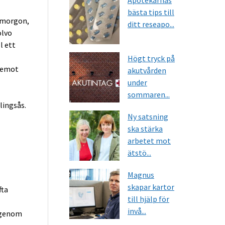
Apotekarnas
bästa tips till
 morgon,
ditt reseapo...
olvo
l ett
Högt tryck på
a emot
akutvården
under
sommaren...
lingsås.
Ny satsning
ska stärka
arbetet mot
ätstö...
Magnus
skapar kartor
fta
till hjälp för
invå...
r genom