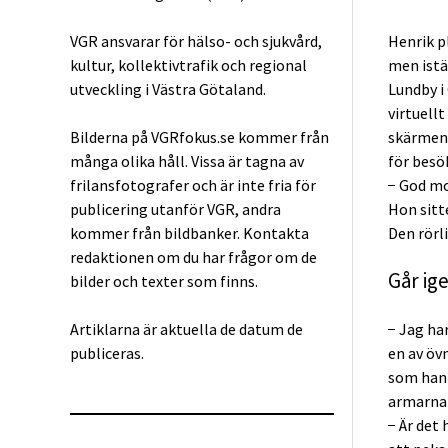
VGR ansvarar för hälso- och sjukvård,
Henrik p
kultur, kollektivtrafik och regional
men istä
utveckling i Västra Götaland.
Lundby i
virtuellt
Bilderna på VGRfokus.se kommer från
skärmen.
många olika håll. Vissa är tagna av
för besök
frilansfotografer och är inte fria för
− God mo
publicering utanför VGR, andra
Hon sitt
kommer från bildbanker. Kontakta
Den rörl
redaktionen om du har frågor om de
Går ig
bilder och texter som finns.
Artiklarna är aktuella de datum de
− Jag ha
publiceras.
en av öv
som han 
armarna 
− Är det