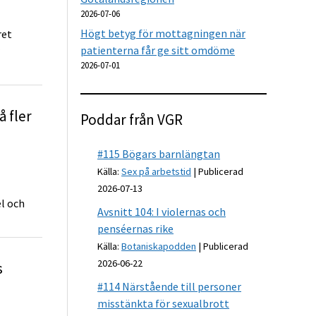
2026-07-06
Högt betyg för mottagningen när
ret
patienterna får ge sitt omdöme
2026-07-01
å fler
Poddar från VGR
#115 Bögars barnlängtan
Källa:
Sex på arbetstid
Publicerad
2026-07-13
el och
Avsnitt 104: I violernas och
penséernas rike
Källa:
Botaniskapodden
Publicerad
2026-06-22
s
#114 Närstående till personer
misstänkta för sexualbrott