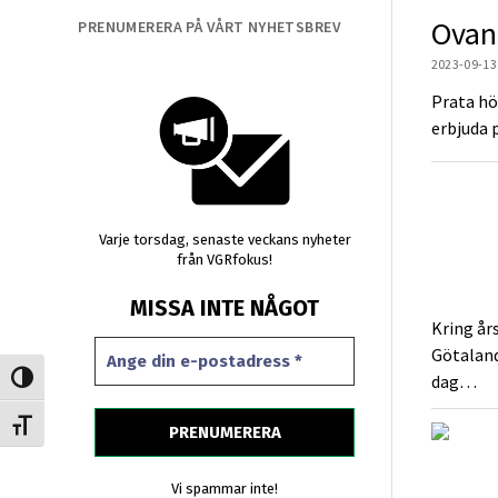
Ovano
PRENUMERERA PÅ VÅRT NYHETSBREV
2023-09-13
Prata hö
erbjuda 
Varje torsdag, senaste veckans nyheter
från VGRfokus!
MISSA INTE NÅGOT
Kring år
Götalands
dag…
Slå på/av hög kontrast
Slå på/av textstorlek
Vi spammar inte!