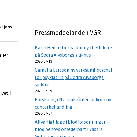
stjänst
Pressmeddelanden VGR
Karin Hederstierna blir ny chefläkare
aler
på Södra Älvsborgs sjukhus
2026-07-13
Camelia Larsson ny verksamhetschef
för psykiatrin på Södra Älvsborgs
sjukhus
2026-07-09
vet. I
Forskning i NU-sjukvården bakom ny
cancerbehandling
2026-07-07
Allvarligt läge i blodförsörjningen –
blod behövs omedelbart i Västra
Götalandsregionen