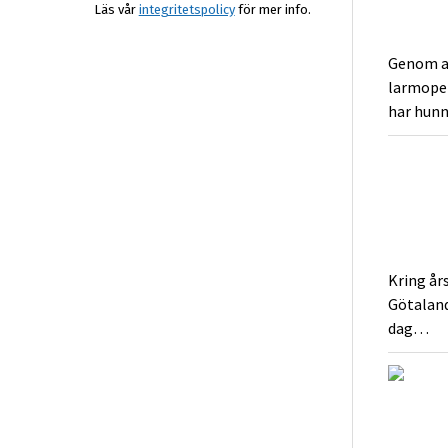
Läs vår
integritetspolicy
för mer info.
Genom at
larmoper
har hunn
Kring år
Götalands
dag…