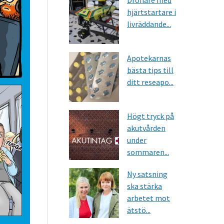
Drönare med
hjärtstartare i
livräddande...
Apotekarnas
bästa tips till
ditt reseapo...
Högt tryck på
akutvården
under
sommaren...
Ny satsning
ska stärka
arbetet mot
ätstö...