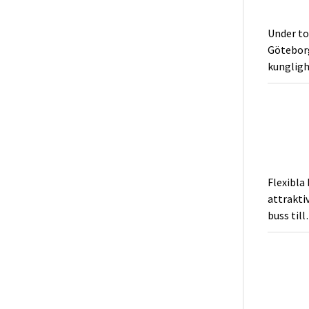
Under to
Göteborg
kungligh
Flexibla
attraktiv
buss til