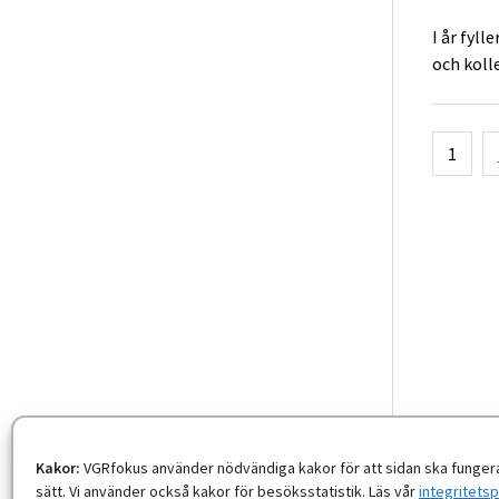
I år fyll
och kolle
Sidnu
1
för
inlägg
Kakor:
VGRfokus använder nödvändiga kakor för att sidan ska fungera
sätt. Vi använder också kakor för besöksstatistik. Läs vår
integritetsp