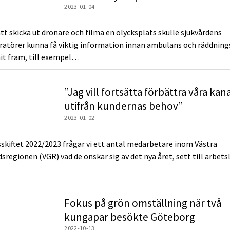
2023-01-04
t skicka ut drönare och filma en olycksplats skulle sjukvårdens
atörer kunna få viktig information innan ambulans och räddning
it fram, till exempel…
”Jag vill fortsätta förbättra våra kan
utifrån kundernas behov”
2023-01-02
sskiftet 2022/2023 frågar vi ett antal medarbetare inom Västra
regionen (VGR) vad de önskar sig av det nya året, sett till arbetsli
Fokus på grön omställning när två
kungapar besökte Göteborg
2022-10-13