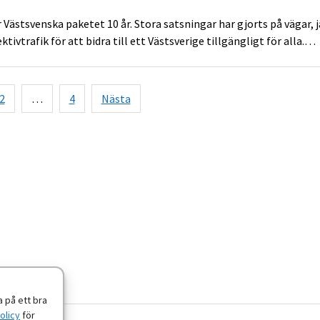
er Västsvenska paketet 10 år. Stora satsningar har gjorts på vägar, 
ktivtrafik för att bidra till ett Västsverige tillgängligt för alla.…
mrering
2
…
4
Nästa
 på ett bra
olicy
för