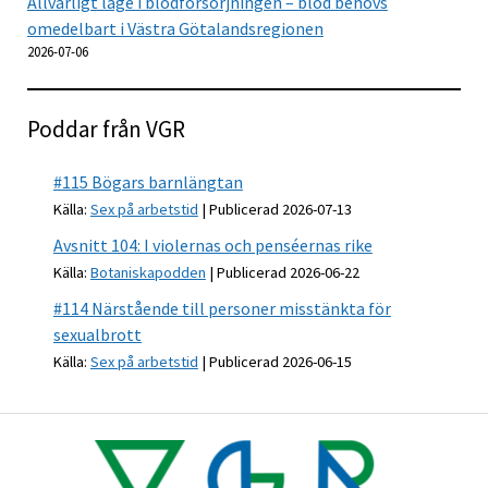
Allvarligt läge i blodförsörjningen – blod behövs
omedelbart i Västra Götalandsregionen
2026-07-06
Poddar från VGR
#115 Bögars barnlängtan
Källa:
Sex på arbetstid
Publicerad 2026-07-13
Avsnitt 104: I violernas och penséernas rike
Källa:
Botaniskapodden
Publicerad 2026-06-22
#114 Närstående till personer misstänkta för
sexualbrott
Källa:
Sex på arbetstid
Publicerad 2026-06-15