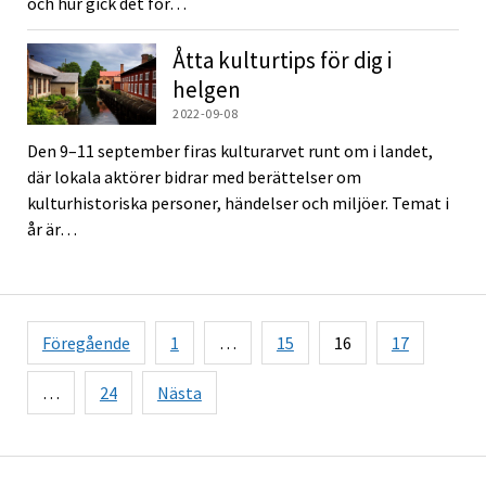
och hur gick det för…
Åtta kulturtips för dig i
helgen
2022-09-08
Den 9–11 september firas kulturarvet runt om i landet,
där lokala aktörer bidrar med berättelser om
kulturhistoriska personer, händelser och miljöer. Temat i
år är…
Sidnumrering
Föregående
1
…
15
16
17
för
inlägg
…
24
Nästa