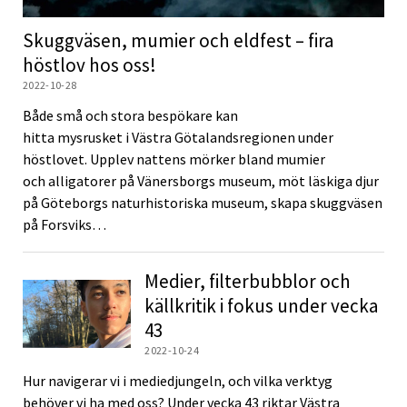
Skuggväsen, mumier och eldfest – fira
höstlov hos oss!
2022-10-28
Både små och stora bespökare kan
hitta mysrusket i Västra Götalandsregionen under
höstlovet. Upplev nattens mörker bland mumier
och alligatorer på Vänersborgs museum, möt läskiga djur
på Göteborgs naturhistoriska museum, skapa skuggväsen
på Forsviks…
Medier, filterbubblor och
källkritik i fokus under vecka
43
2022-10-24
Hur navigerar vi i mediedjungeln, och vilka verktyg
behöver vi ha med oss? Under vecka 43 riktar Västra